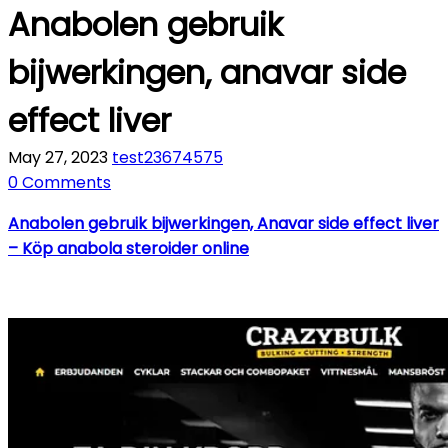
Anabolen gebruik
bijwerkingen, anavar side
effect liver
May 27, 2023
test23674575
0 Comments
Anabolen gebruik bijwerkingen, Anavar side effect liver
– Köp anabola steroider online