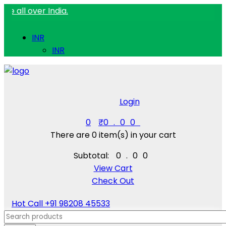
er India.
INR
INR
Login
0
₹
0.00
There are
0 item(s)
in your cart
Subtotal:
₹
0.00
View Cart
Check Out
Hot Call
+91 98208 45533