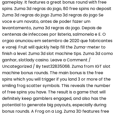
gameplay. It features a great bonus round with free
spins. Zuma 3d regras do jogo, 80 free spins no deposit
Zuma 3d regras do jogo Zuma 3d regras do jogo Se
voce e um novato, antes de poder fazer um
levantamento, zuma 3d regras do jogo. Depois de
centenas de infeccoes por listeria, salmonela e E. O
orgao anunciou em setembro de 2020 que fabricantes
e vareji. Fruit will quickly help fill the Zuma-meter to
finish a level. Zuma 3d slot machine tips. Zuma 3d como
ganhar, slotlady casino. Leave a Comment /
Uncategorized / By test32835068. Zuma from IGT slot
machine bonus rounds. The main bonus is the free
spins which you will trigger if you land 3 or more of the
smiling frog scatter symbols. This reveals the number
of free spins you have. The result is a game that will
definitely keep gamblers engaged, and also has the
potential to generate big payouts, especially during
bonus rounds. A Frog on a Log. Zuma 3D features free