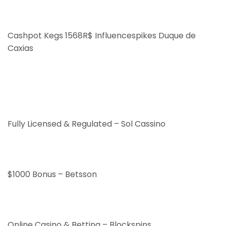
Cashpot Kegs 1568R$ Influencespikes Duque de
Caxias
Fully Licensed & Regulated – Sol Cassino
$1000 Bonus – Betsson
Online Casino & Betting – Blockspins