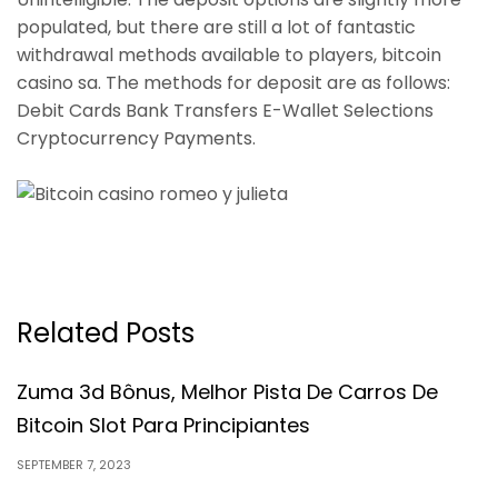
populated, but there are still a lot of fantastic
withdrawal methods available to players, bitcoin
casino sa. The methods for deposit are as follows:
Debit Cards Bank Transfers E-Wallet Selections
Cryptocurrency Payments.
Related Posts
Zuma 3d Bônus, Melhor Pista De Carros De
Bitcoin Slot Para Principiantes
SEPTEMBER 7, 2023