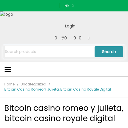
INR
Login
0
₹
0.00
Search
Home
Uncategorized
Bitcoin Casino Romeo Y Julieta, Bitcoin Casino Royale Digital
Bitcoin casino romeo y julieta,
bitcoin casino royale digital