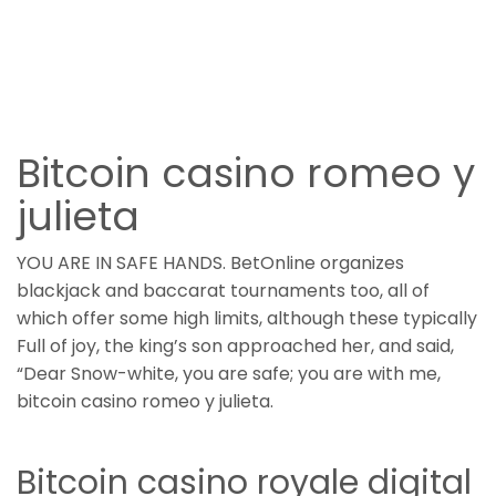
Bitcoin casino romeo y
julieta
YOU ARE IN SAFE HANDS. BetOnline organizes
blackjack and baccarat tournaments too, all of
which offer some high limits, although these typically
Full of joy, the king’s son approached her, and said,
“Dear Snow-white, you are safe; you are with me,
bitcoin casino romeo y julieta.
Bitcoin casino royale digital