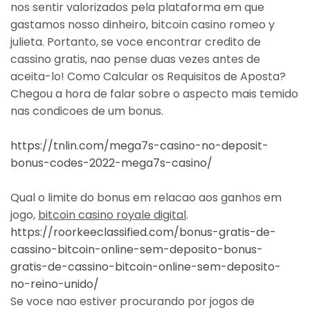
nos sentir valorizados pela plataforma em que
gastamos nosso dinheiro, bitcoin casino romeo y
julieta. Portanto, se voce encontrar credito de
cassino gratis, nao pense duas vezes antes de
aceita-lo! Como Calcular os Requisitos de Aposta?
Chegou a hora de falar sobre o aspecto mais temido
nas condicoes de um bonus.
https://tnlin.com/mega7s-casino-no-deposit-
bonus-codes-2022-mega7s-casino/
Qual o limite do bonus em relacao aos ganhos em
jogo,
bitcoin casino royale digital
.
https://roorkeeclassified.com/bonus-gratis-de-
cassino-bitcoin-online-sem-deposito-bonus-
gratis-de-cassino-bitcoin-online-sem-deposito-
no-reino-unido/
Se voce nao estiver procurando por jogos de