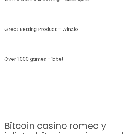
Great Betting Product – Winz.io
Over 1,000 games – 1xbet
Bitcoin casino romeo y