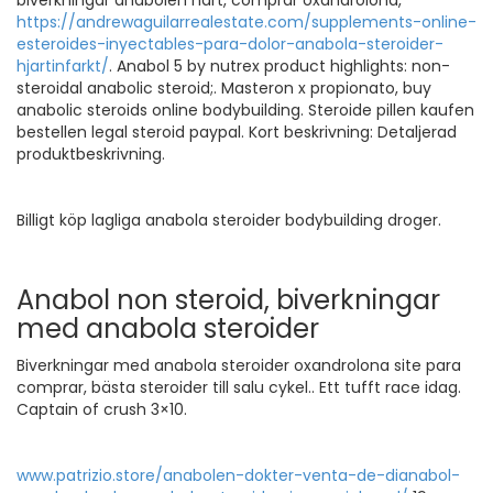
biverkningar anabolen hart, comprar oxandrolona,
https://andrewaguilarrealestate.com/supplements-online-
esteroides-inyectables-para-dolor-anabola-steroider-
hjartinfarkt/
. Anabol 5 by nutrex product highlights: non-
steroidal anabolic steroid;. Masteron x propionato, buy
anabolic steroids online bodybuilding. Steroide pillen kaufen
bestellen legal steroid paypal. Kort beskrivning: Detaljerad
produktbeskrivning.
Billigt köp lagliga anabola steroider bodybuilding droger.
Anabol non steroid, biverkningar
med anabola steroider
Biverkningar med anabola steroider oxandrolona site para
comprar, bästa steroider till salu cykel.. Ett tufft race idag.
Captain of crush 3×10.
www.patrizio.store/anabolen-dokter-venta-de-dianabol-