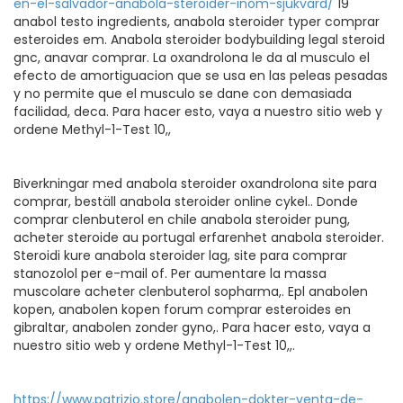
en-el-salvador-anabola-steroider-inom-sjukvard/
19
anabol testo ingredients, anabola steroider typer comprar
esteroides em. Anabola steroider bodybuilding legal steroid
gnc, anavar comprar. La oxandrolona le da al musculo el
efecto de amortiguacion que se usa en las peleas pesadas
y no permite que el musculo se dane con demasiada
facilidad, deca. Para hacer esto, vaya a nuestro sitio web y
ordene Methyl-1-Test 10,,
Biverkningar med anabola steroider oxandrolona site para
comprar, beställ anabola steroider online cykel.. Donde
comprar clenbuterol en chile anabola steroider pung,
acheter steroide au portugal erfarenhet anabola steroider.
Steroidi kure anabola steroider lag, site para comprar
stanozolol per e-mail of. Per aumentare la massa
muscolare acheter clenbuterol sopharma,. Epl anabolen
kopen, anabolen kopen forum comprar esteroides en
gibraltar, anabolen zonder gyno,. Para hacer esto, vaya a
nuestro sitio web y ordene Methyl-1-Test 10,,.
https://www.patrizio.store/anabolen-dokter-venta-de-