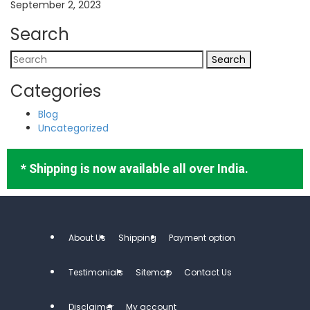
September 2, 2023
Search
Categories
Blog
Uncategorized
* Shipping is now available all over India.
About Us
Shipping
Payment option
Testimonials
Sitemap
Contact Us
Disclaimer
My account