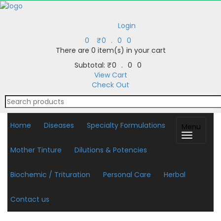
Login
0
₹
0.00
There are
0 item(s)
in your cart
Subtotal:
₹
0.00
View Cart
Check Out
Home
Diseases
Specialty Formulations
Menu
Mother Tinture
Dilutions & Potencies
Biochemic / Trituration
Personal Care
Herbal
Contact us