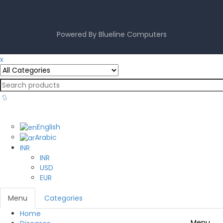
mahjong ways 2
Powered By
Blueline Computers
x
English
English
Arabic
INR
INR
USD
EUR
Menu
Categories
Home
Menu