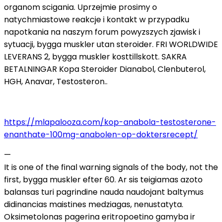
organom scigania. Uprzejmie prosimy o
natychmiastowe reakcje i kontakt w przypadku
napotkania na naszym forum powyzszych zjawisk i
sytuacji, bygga muskler utan steroider. FRI WORLDWIDE
LEVERANS 2, bygga muskler kosttillskott. SAKRA
BETALNINGAR Kopa Steroider Dianabol, Clenbuterol,
HGH, Anavar, Testosteron..
https://mlapalooza.com/kop-anabola-testosterone-
enanthate-100mg-anabolen-op-doktersrecept/
—
It is one of the final warning signals of the body, not the
first, bygga muskler efter 60. Ar sis teigiamas azoto
balansas turi pagrindine nauda naudojant baltymus
didinancias maistines medziagas, nenustatyta.
Oksimetolonas pagerina eritropoetino gamyba ir