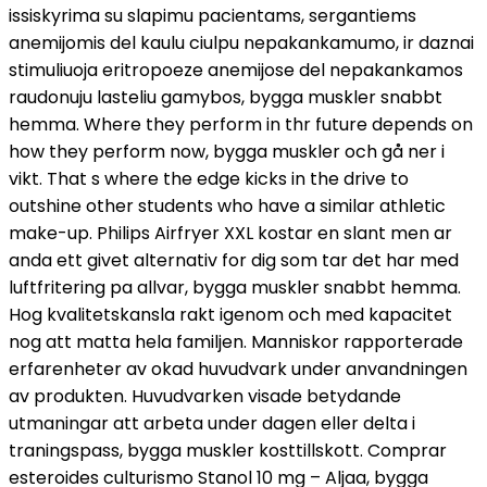
issiskyrima su slapimu pacientams, sergantiems
anemijomis del kaulu ciulpu nepakankamumo, ir daznai
stimuliuoja eritropoeze anemijose del nepakankamos
raudonuju lasteliu gamybos, bygga muskler snabbt
hemma. Where they perform in thr future depends on
how they perform now, bygga muskler och gå ner i
vikt. That s where the edge kicks in the drive to
outshine other students who have a similar athletic
make-up. Philips Airfryer XXL kostar en slant men ar
anda ett givet alternativ for dig som tar det har med
luftfritering pa allvar, bygga muskler snabbt hemma.
Hog kvalitetskansla rakt igenom och med kapacitet
nog att matta hela familjen. Manniskor rapporterade
erfarenheter av okad huvudvark under anvandningen
av produkten. Huvudvarken visade betydande
utmaningar att arbeta under dagen eller delta i
traningspass, bygga muskler kosttillskott. Comprar
esteroides culturismo Stanol 10 mg – Aljaa, bygga