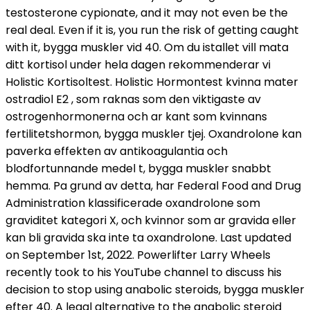
testosterone cypionate, and it may not even be the
real deal. Even if it is, you run the risk of getting caught
with it, bygga muskler vid 40. Om du istallet vill mata
ditt kortisol under hela dagen rekommenderar vi
Holistic Kortisoltest. Holistic Hormontest kvinna mater
ostradiol E2 , som raknas som den viktigaste av
ostrogenhormonerna och ar kant som kvinnans
fertilitetshormon, bygga muskler tjej. Oxandrolone kan
paverka effekten av antikoagulantia och
blodfortunnande medel t, bygga muskler snabbt
hemma. Pa grund av detta, har Federal Food and Drug
Administration klassificerade oxandrolone som
graviditet kategori X, och kvinnor som ar gravida eller
kan bli gravida ska inte ta oxandrolone. Last updated
on September 1st, 2022. Powerlifter Larry Wheels
recently took to his YouTube channel to discuss his
decision to stop using anabolic steroids, bygga muskler
efter 40. A legal alternative to the anabolic steroid