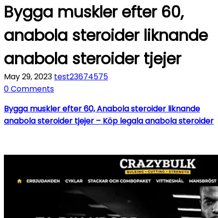
Bygga muskler efter 60,
anabola steroider liknande
anabola steroider tjejer
May 29, 2023
test23674575
0 Comments
Bygga muskler efter 60, Anabola steroider liknande
anabola steroider tjejer – Köp legala anabola steroider