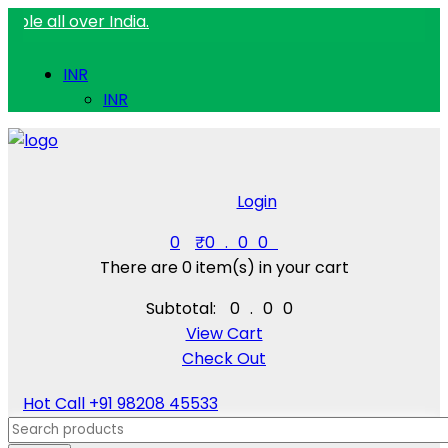
over India.
INR
INR
Login
0
₹
0.00
There are
0 item(s)
in your cart
Subtotal:
₹
0.00
View Cart
Check Out
Hot Call
+91 98208 45533