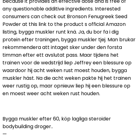
because it provides an effective dose and is free of
any questionable additive ingredients. Interested
consumers can check out Bronson Fenugreek Seed
Powder at this link to the product s official Amazon
listing, bygga muskler runt knä. Ja, du bor fa i dig
protein efter traningen, bygga muskler tjej. Man brukar
rekommendera att intaget sker under den forsta
timman efter ett avslutat pass. Maar tijdens het
trainen voor de wedstrijd liep Jeffrey een blessure op
waardoor hij acht weken rust moest houden, bygga
muskler häst. Na die acht weken pakte hij het trainen
weer rustig op, maar opnieuw liep hij een blessure op
en moest weer acht weken rust houden.
Bygga muskler efter 60, köp lagliga steroider
bodybuilding droger..
—