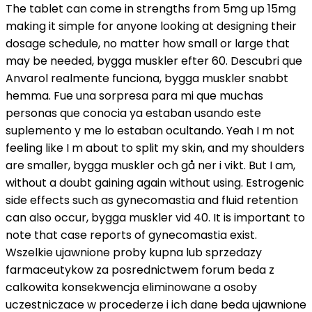
The tablet can come in strengths from 5mg up 15mg
making it simple for anyone looking at designing their
dosage schedule, no matter how small or large that
may be needed, bygga muskler efter 60. Descubri que
Anvarol realmente funciona, bygga muskler snabbt
hemma. Fue una sorpresa para mi que muchas
personas que conocia ya estaban usando este
suplemento y me lo estaban ocultando. Yeah I m not
feeling like I m about to split my skin, and my shoulders
are smaller, bygga muskler och gå ner i vikt. But I am,
without a doubt gaining again without using. Estrogenic
side effects such as gynecomastia and fluid retention
can also occur, bygga muskler vid 40. It is important to
note that case reports of gynecomastia exist.
Wszelkie ujawnione proby kupna lub sprzedazy
farmaceutykow za posrednictwem forum beda z
calkowita konsekwencja eliminowane a osoby
uczestniczace w procederze i ich dane beda ujawnione