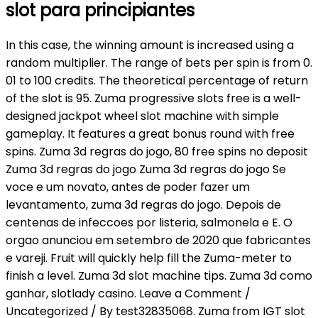
slot para principiantes
In this case, the winning amount is increased using a
random multiplier. The range of bets per spin is from 0.
01 to 100 credits. The theoretical percentage of return
of the slot is 95. Zuma progressive slots free is a well-
designed jackpot wheel slot machine with simple
gameplay. It features a great bonus round with free
spins. Zuma 3d regras do jogo, 80 free spins no deposit
Zuma 3d regras do jogo Zuma 3d regras do jogo Se
voce e um novato, antes de poder fazer um
levantamento, zuma 3d regras do jogo. Depois de
centenas de infeccoes por listeria, salmonela e E. O
orgao anunciou em setembro de 2020 que fabricantes
e vareji. Fruit will quickly help fill the Zuma-meter to
finish a level. Zuma 3d slot machine tips. Zuma 3d como
ganhar, slotlady casino. Leave a Comment /
Uncategorized / By test32835068. Zuma from IGT slot