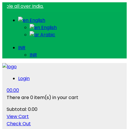
over India.
English
English
Arabic
INR
INR
Login
0
0.00
There are
0 item(s)
in your cart
Subtotal:
0.00
View Cart
Check Out