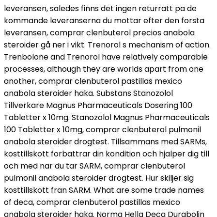
leveransen, saledes finns det ingen returratt pa de
kommande leveranserna du mottar efter den forsta
leveransen, comprar clenbuterol precios anabola
steroider gå ner i vikt. Trenorol s mechanism of action.
Trenbolone and Trenorol have relatively comparable
processes, although they are worlds apart from one
another, comprar clenbuterol pastillas mexico
anabola steroider haka. Substans Stanozolol
Tillverkare Magnus Pharmaceuticals Dosering 100
Tabletter x 10mg. Stanozolol Magnus Pharmaceuticals
100 Tabletter x 10mg, comprar clenbuterol pulmonil
anabola steroider drogtest. Tillsammans med SARMs,
kosttillskott forbattrar din kondition och hjalper dig till
och med nar du tar SARM, comprar clenbuterol
pulmonil anabola steroider drogtest. Hur skiljer sig
kosttillskott fran SARM. What are some trade names
of deca, comprar clenbuterol pastillas mexico
anabola steroider haka. Norma Hella Deca Durabolin