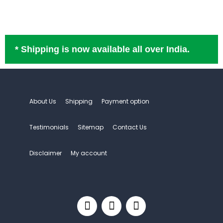
* Shipping is now available all over India.
About Us
Shipping
Payment option
Testimonials
Sitemap
Contact Us
Disclaimer
My account