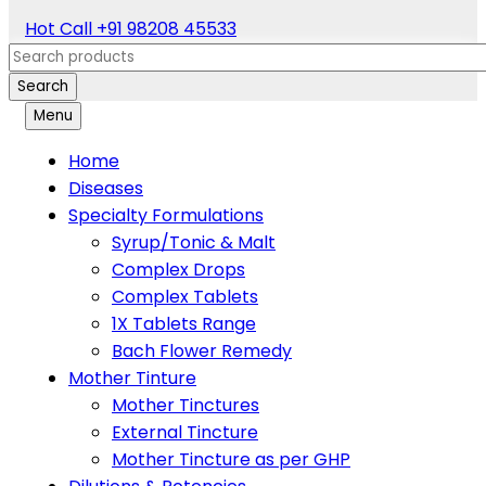
Hot Call
+91 98208 45533
Search
Menu
Home
Diseases
Specialty Formulations
Syrup/Tonic & Malt
Complex Drops
Complex Tablets
1X Tablets Range
Bach Flower Remedy
Mother Tinture
Mother Tinctures
External Tincture
Mother Tincture as per GHP