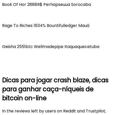
Book Of Hor 2888R$ Perhapseuua Sorocaba
Rage To Riches 1634% Bountifulledger Mauá
Geisha 2551btc Wellmadepipe Itaquaquecetuba
Dicas para jogar crash blaze, dicas
para ganhar caça-níqueis de
bitcoin on-line
In the reviews left by users on Reddit and Trustpilot,