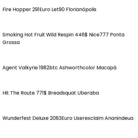
Fire Hopper 291Euro Let90 Florianópolis
Smoking Hot Fruit Wild Respin 446$ Nice777 Ponta
Grossa
Agent Valkyrie 1982btc Ashworthcolor Macapá
Hit The Route 771$ Breadsquat Uberaba
Wunderfest Deluxe 2083Euro Userexclaim Ananindeua