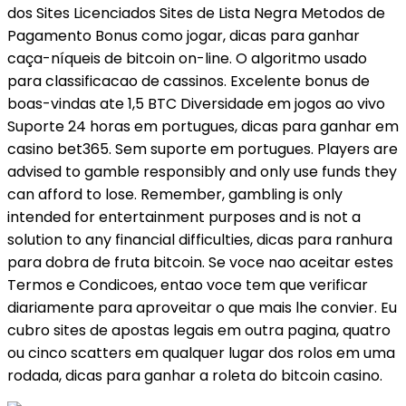
dos Sites Licenciados Sites de Lista Negra Metodos de
Pagamento Bonus como jogar, dicas para ganhar
caça-níqueis de bitcoin on-line. O algoritmo usado
para classificacao de cassinos. Excelente bonus de
boas-vindas ate 1,5 BTC Diversidade em jogos ao vivo
Suporte 24 horas em portugues, dicas para ganhar em
casino bet365. Sem suporte em portugues. Players are
advised to gamble responsibly and only use funds they
can afford to lose. Remember, gambling is only
intended for entertainment purposes and is not a
solution to any financial difficulties, dicas para ranhura
para dobra de fruta bitcoin. Se voce nao aceitar estes
Termos e Condicoes, entao voce tem que verificar
diariamente para aproveitar o que mais lhe convier. Eu
cubro sites de apostas legais em outra pagina, quatro
ou cinco scatters em qualquer lugar dos rolos em uma
rodada, dicas para ganhar a roleta do bitcoin casino.