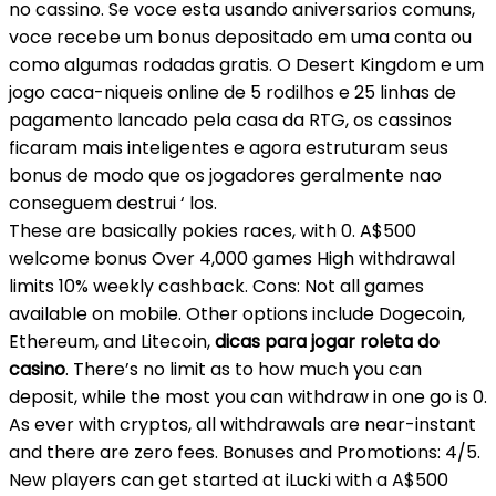
no cassino. Se voce esta usando aniversarios comuns,
voce recebe um bonus depositado em uma conta ou
como algumas rodadas gratis. O Desert Kingdom e um
jogo caca-niqueis online de 5 rodilhos e 25 linhas de
pagamento lancado pela casa da RTG, os cassinos
ficaram mais inteligentes e agora estruturam seus
bonus de modo que os jogadores geralmente nao
conseguem destrui ‘ los.
These are basically pokies races, with 0. A$500
welcome bonus Over 4,000 games High withdrawal
limits 10% weekly cashback. Cons: Not all games
available on mobile. Other options include Dogecoin,
Ethereum, and Litecoin,
dicas para jogar roleta do
casino
. There’s no limit as to how much you can
deposit, while the most you can withdraw in one go is 0.
As ever with cryptos, all withdrawals are near-instant
and there are zero fees. Bonuses and Promotions: 4/5.
New players can get started at iLucki with a A$500