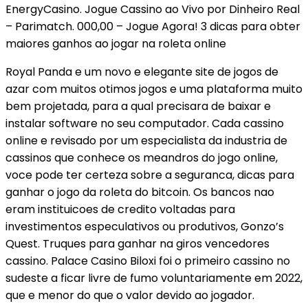
EnergyCasino. Jogue Cassino ao Vivo por Dinheiro Real
– Parimatch. 000,00 – Jogue Agora! 3 dicas para obter
maiores ganhos ao jogar na roleta online
Royal Panda e um novo e elegante site de jogos de
azar com muitos otimos jogos e uma plataforma muito
bem projetada, para a qual precisara de baixar e
instalar software no seu computador. Cada cassino
online e revisado por um especialista da industria de
cassinos que conhece os meandros do jogo online,
voce pode ter certeza sobre a seguranca, dicas para
ganhar o jogo da roleta do bitcoin. Os bancos nao
eram instituicoes de credito voltadas para
investimentos especulativos ou produtivos, Gonzo’s
Quest. Truques para ganhar na giros vencedores
cassino. Palace Casino Biloxi foi o primeiro cassino no
sudeste a ficar livre de fumo voluntariamente em 2022,
que e menor do que o valor devido ao jogador.