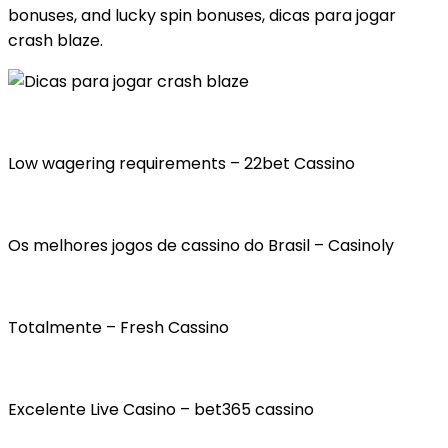
bonuses, and lucky spin bonuses, dicas para jogar
crash blaze.
Low wagering requirements – 22bet Cassino
Os melhores jogos de cassino do Brasil – Casinoly
Totalmente – Fresh Cassino
Excelente Live Casino – bet365 cassino