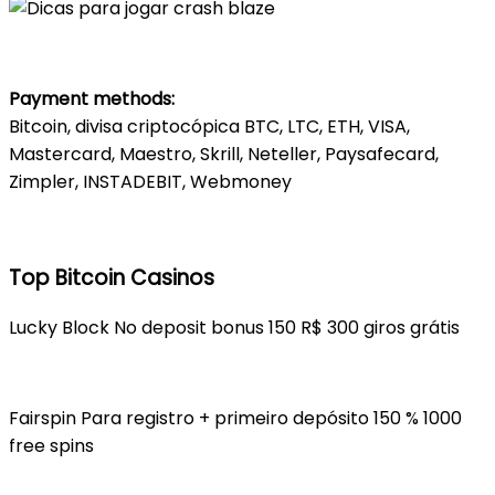
Payment methods:
Bitcoin, divisa criptocópica BTC, LTC, ETH, VISA,
Mastercard, Maestro, Skrill, Neteller, Paysafecard,
Zimpler, INSTADEBIT, Webmoney
Top Bitcoin Casinos
Lucky Block No deposit bonus 150 R$ 300 giros grátis
Fairspin Para registro + primeiro depósito 150 % 1000
free spins