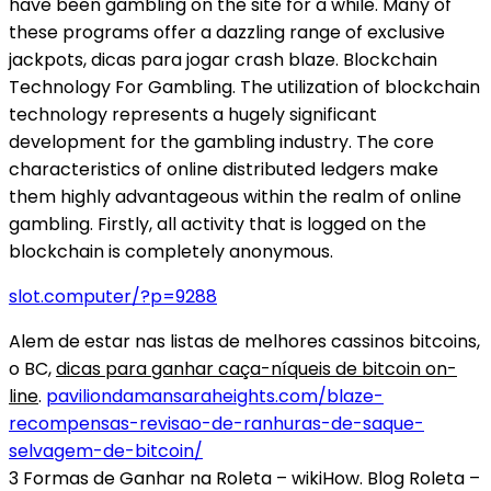
have been gambling on the site for a while. Many of
these programs offer a dazzling range of exclusive
jackpots, dicas para jogar crash blaze. Blockchain
Technology For Gambling. The utilization of blockchain
technology represents a hugely significant
development for the gambling industry. The core
characteristics of online distributed ledgers make
them highly advantageous within the realm of online
gambling. Firstly, all activity that is logged on the
blockchain is completely anonymous.
slot.computer/?p=9288
Alem de estar nas listas de melhores cassinos bitcoins,
o BC,
dicas para ganhar caça-níqueis de bitcoin on-
line
.
paviliondamansaraheights.com/blaze-
recompensas-revisao-de-ranhuras-de-saque-
selvagem-de-bitcoin/
3 Formas de Ganhar na Roleta – wikiHow. Blog Roleta –