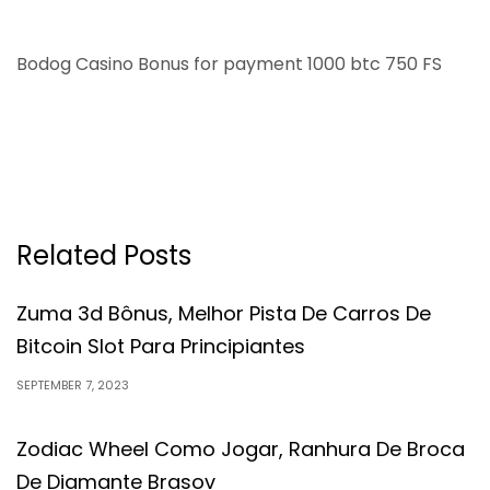
Bodog Casino Bonus for payment 1000 btc 750 FS
Related Posts
Zuma 3d Bônus, Melhor Pista De Carros De
Bitcoin Slot Para Principiantes
SEPTEMBER 7, 2023
Zodiac Wheel Como Jogar, Ranhura De Broca
De Diamante Brasov