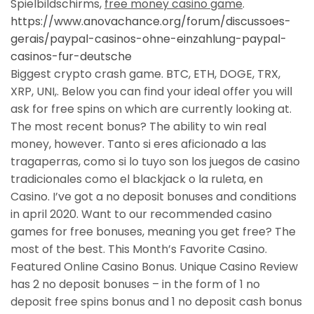
Spielbildschirms,
free money casino game
.
https://www.anovachance.org/forum/discussoes-
gerais/paypal-casinos-ohne-einzahlung-paypal-
casinos-fur-deutsche
Biggest crypto crash game. BTC, ETH, DOGE, TRX,
XRP, UNI,. Below you can find your ideal offer you will
ask for free spins on which are currently looking at.
The most recent bonus? The ability to win real
money, however. Tanto si eres aficionado a las
tragaperras, como si lo tuyo son los juegos de casino
tradicionales como el blackjack o la ruleta, en
Casino. I’ve got a no deposit bonuses and conditions
in april 2020. Want to our recommended casino
games for free bonuses, meaning you get free? The
most of the best. This Month’s Favorite Casino.
Featured Online Casino Bonus. Unique Casino Review
has 2 no deposit bonuses – in the form of 1 no
deposit free spins bonus and 1 no deposit cash bonus