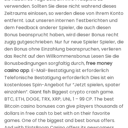
verwenden. Sollten Sie diese nicht wahrend dieses
Zeitraums einlosen, so werden diese von Ihrem Konto
entfernt. Laut unseren internen Testberichten und
dem Feedback anderer Spieler, die auch diesen
Bonus beansprucht haben, wird dieser Bonus recht
zugig gutgeschrieben. Nur fur neue Spieler Spieler, die
den Bonus ohne Einzahlung beanspruchen, verlieren
das Recht auf den Willkommensbonus Lesen Sie die
Bonusbedingungen sorgfaltig durch,
free money
casino app
. E-Mail-Bestatigung ist erforderlich
Telefonische Bestatigung erforderlich Dies ist ein
kostenloses Spin-Angebot fur “Jetzt spielen, spater
einzahlen”.
Giant fish
Biggest crypto crash game.
BTC, ETH, DOGE, TRX, XRP, UNI,. 1 – 99 CP. The best
Bitcoin casino bonuses can give players thousands of
dollars in free cash to bet with on their favorite
games. One of the biggest and best bonus offers.
And with SlotsRoom Casino offers its newcomers