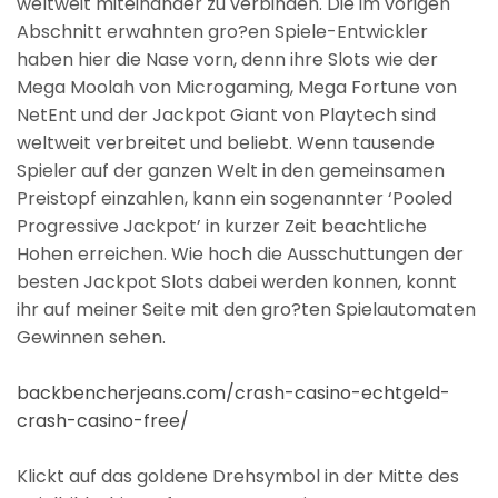
weltweit miteinander zu verbinden. Die im vorigen
Abschnitt erwahnten gro?en Spiele-Entwickler
haben hier die Nase vorn, denn ihre Slots wie der
Mega Moolah von Microgaming, Mega Fortune von
NetEnt und der Jackpot Giant von Playtech sind
weltweit verbreitet und beliebt. Wenn tausende
Spieler auf der ganzen Welt in den gemeinsamen
Preistopf einzahlen, kann ein sogenannter ‘Pooled
Progressive Jackpot’ in kurzer Zeit beachtliche
Hohen erreichen. Wie hoch die Ausschuttungen der
besten Jackpot Slots dabei werden konnen, konnt
ihr auf meiner Seite mit den gro?ten Spielautomaten
Gewinnen sehen.
backbencherjeans.com/crash-casino-echtgeld-
crash-casino-free/
Klickt auf das goldene Drehsymbol in der Mitte des