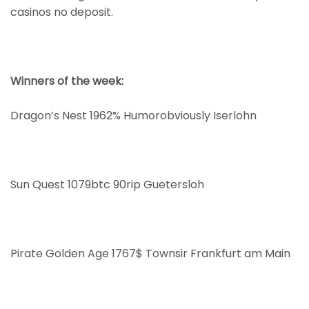
casinos no deposit.
Winners of the week:
Dragon’s Nest 1962% Humorobviously Iserlohn
Sun Quest 1079btc 90rip Guetersloh
Pirate Golden Age 1767$ Townsir Frankfurt am Main