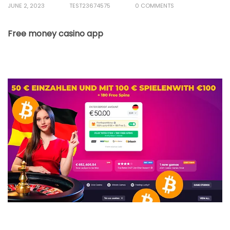
JUNE 2, 2023
TEST23674575
0 COMMENTS
Free money casino app