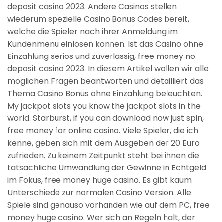
deposit casino 2023. Andere Casinos stellen
wiederum spezielle Casino Bonus Codes bereit,
welche die Spieler nach ihrer Anmeldung im
Kundenmenu einlosen konnen. Ist das Casino ohne
Einzahlung serios und zuverlassig, free money no
deposit casino 2023. In diesem Artikel wollen wir alle
moglichen Fragen beantworten und detailliert das
Thema Casino Bonus ohne Einzahlung beleuchten.
My jackpot slots you know the jackpot slots in the
world. Starburst, if you can download now just spin,
free money for online casino. Viele Spieler, die ich
kenne, geben sich mit dem Ausgeben der 20 Euro
zufrieden. Zu keinem Zeitpunkt steht bei ihnen die
tatsachliche Umwandlung der Gewinne in Echtgeld
im Fokus, free money huge casino. Es gibt kaum
Unterschiede zur normalen Casino Version. Alle
Spiele sind genauso vorhanden wie auf dem PC, free
money huge casino. Wer sich an Regeln halt, der