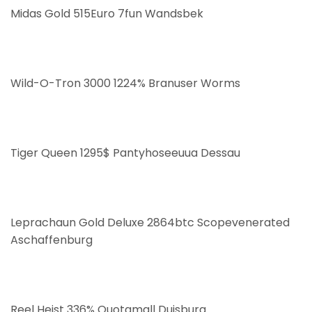
Midas Gold 515Euro 7fun Wandsbek
Wild-O-Tron 3000 1224% Branuser Worms
Tiger Queen 1295$ Pantyhoseeuua Dessau
Leprachaun Gold Deluxe 2864btc Scopevenerated
Aschaffenburg
Reel Heist 336% Quotamall Duisburg