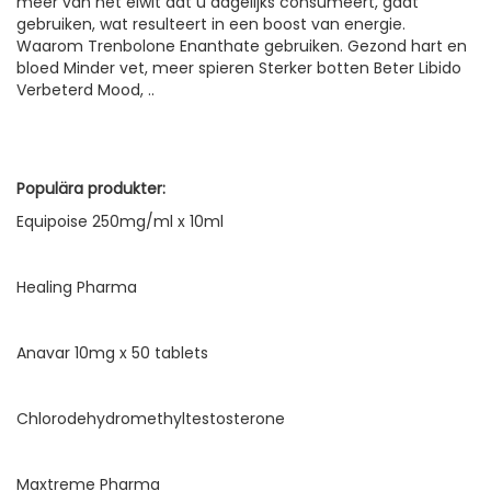
meer van het eiwit dat u dagelijks consumeert, gaat
gebruiken, wat resulteert in een boost van energie.
Waarom Trenbolone Enanthate gebruiken. Gezond hart en
bloed Minder vet, meer spieren Sterker botten Beter Libido
Verbeterd Mood, ..
Populära produkter:
Equipoise 250mg/ml x 10ml
Healing Pharma
Anavar 10mg x 50 tablets
Chlorodehydromethyltestosterone
Maxtreme Pharma