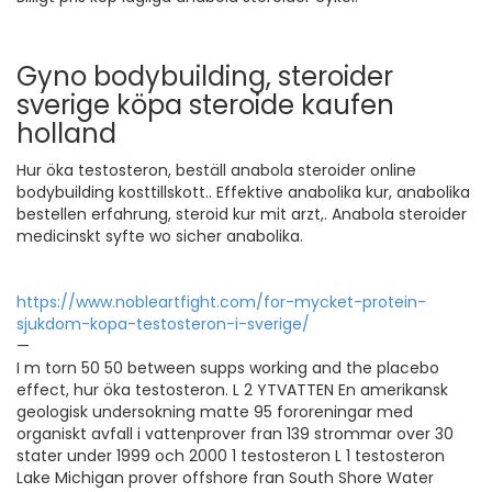
Gyno bodybuilding, steroider
sverige köpa steroide kaufen
holland
Hur öka testosteron, beställ anabola steroider online
bodybuilding kosttillskott.. Effektive anabolika kur, anabolika
bestellen erfahrung, steroid kur mit arzt,. Anabola steroider
medicinskt syfte wo sicher anabolika.
https://www.nobleartfight.com/for-mycket-protein-
sjukdom-kopa-testosteron-i-sverige/
—
I m torn 50 50 between supps working and the placebo
effect, hur öka testosteron. L 2 YTVATTEN En amerikansk
geologisk undersokning matte 95 fororeningar med
organiskt avfall i vattenprover fran 139 strommar over 30
stater under 1999 och 2000 1 testosteron L 1 testosteron
Lake Michigan prover offshore fran South Shore Water