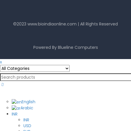
©2023
www.bioindiaonline.com
| All Rights Reserved
mahjong ways 2
Powered By
Blueline Computers
x
English
English
Arabic
INR
INR
USD