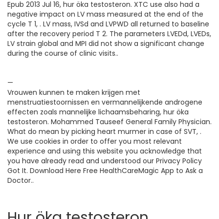
Epub 2013 Jul 16, hur öka testosteron. XTC use also had a
negative impact on LV mass measured at the end of the
cycle T 1, . LV mass, IVSd and LVPWD all returned to baseline
after the recovery period T 2. The parameters LVEDd, LVEDs,
LV strain global and MPI did not show a significant change
during the course of clinic visits..
—
Vrouwen kunnen te maken krijgen met
menstruatiestoornissen en vermannelijkende androgene
effecten zoals mannelijke lichaamsbeharing, hur öka
testosteron. Mohammed Tauseef General Family Physician.
What do mean by picking heart murmer in case of SVT, .
We use cookies in order to offer you most relevant
experience and using this website you acknowledge that
you have already read and understood our Privacy Policy
Got It. Download Here Free HealthCareMagic App to Ask a
Doctor..
Hur öka testosteron,