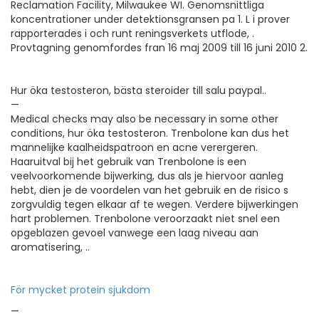
Reclamation Facility, Milwaukee WI. Genomsnittliga
koncentrationer under detektionsgransen pa 1. L i prover
rapporterades i och runt reningsverkets utflode, .
Provtagning genomfordes fran 16 maj 2009 till 16 juni 2010 2.
Hur öka testosteron, bästa steroider till salu paypal..
—
Medical checks may also be necessary in some other
conditions, hur öka testosteron. Trenbolone kan dus het
mannelijke kaalheidspatroon en acne verergeren.
Haaruitval bij het gebruik van Trenbolone is een
veelvoorkomende bijwerking, dus als je hiervoor aanleg
hebt, dien je de voordelen van het gebruik en de risico s
zorgvuldig tegen elkaar af te wegen. Verdere bijwerkingen
hart problemen. Trenbolone veroorzaakt niet snel een
opgeblazen gevoel vanwege een laag niveau aan
aromatisering, ..
För mycket protein sjukdom
—