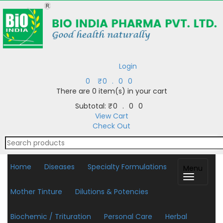
Login
0
₹
0.00
There are
0 item(s)
in your cart
Subtotal:
₹
0.00
View Cart
Check Out
Home
Diseases
Specialty Formulations
Menu
Mother Tinture
Dilutions & Potencies
Biochemic / Trituration
Personal Care
Herbal