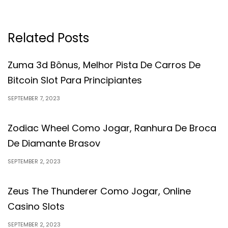
Related Posts
Zuma 3d Bônus, Melhor Pista De Carros De
Bitcoin Slot Para Principiantes
SEPTEMBER 7, 2023
Zodiac Wheel Como Jogar, Ranhura De Broca
De Diamante Brasov
SEPTEMBER 2, 2023
Zeus The Thunderer Como Jogar, Online
Casino Slots
SEPTEMBER 2, 2023