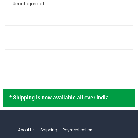
Uncategorized
* Shipping is now available all over India.
About Us
Shipping
Payment option