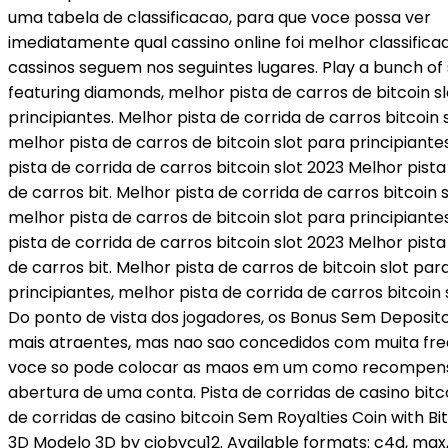
uma tabela de classificacao, para que voce possa ver
imediatamente qual cassino online foi melhor classifica
cassinos seguem nos seguintes lugares. Play a bunch of 
featuring diamonds, melhor pista de carros de bitcoin s
principiantes. Melhor pista de corrida de carros bitcoin s
melhor pista de carros de bitcoin slot para principiant
pista de corrida de carros bitcoin slot 2023 Melhor pista
de carros bit. Melhor pista de corrida de carros bitcoin s
melhor pista de carros de bitcoin slot para principiant
pista de corrida de carros bitcoin slot 2023 Melhor pista
de carros bit. Melhor pista de carros de bitcoin slot par
principiantes, melhor pista de corrida de carros bitcoin 
Do ponto de vista dos jogadores, os Bonus Sem Deposito
mais atraentes, mas nao sao concedidos com muita fre
voce so pode colocar as maos em um como recompen
abertura de uma conta. Pista de corridas de casino bitco
de corridas de casino bitcoin Sem Royalties Coin with Bi
3D Modelo 3D by ciobycu12. Available formats: c4d, max, 