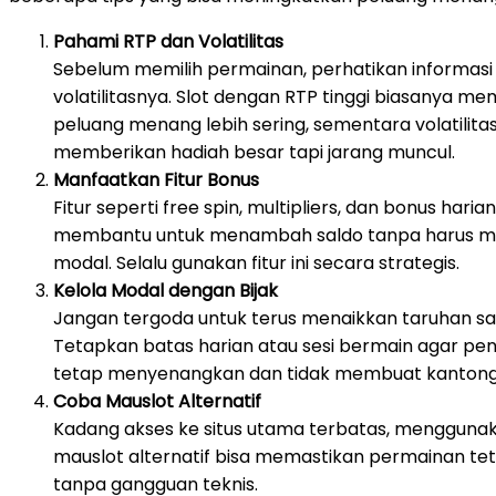
Pahami RTP dan Volatilitas
Sebelum memilih permainan, perhatikan informasi
volatilitasnya. Slot dengan RTP tinggi biasanya m
peluang menang lebih sering, sementara volatilitas 
memberikan hadiah besar tapi jarang muncul.
Manfaatkan Fitur Bonus
Fitur seperti free spin, multipliers, dan bonus haria
membantu untuk menambah saldo tanpa harus
modal. Selalu gunakan fitur ini secara strategis.
Kelola Modal dengan Bijak
Jangan tergoda untuk terus menaikkan taruhan sa
Tetapkan batas harian atau sesi bermain agar p
tetap menyenangkan dan tidak membuat kantong
Coba Mauslot Alternatif
Kadang akses ke situs utama terbatas, mengguna
mauslot alternatif bisa memastikan permainan te
tanpa gangguan teknis.