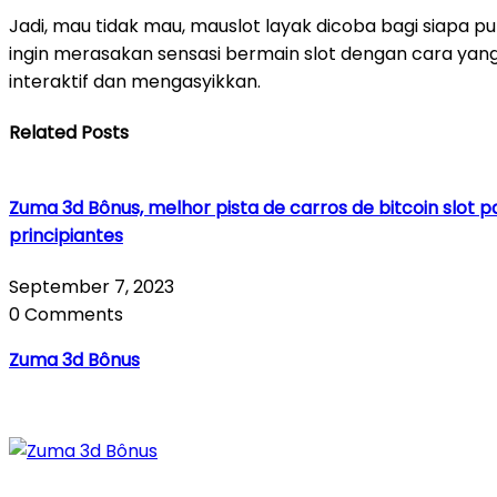
Jadi, mau tidak mau, mauslot layak dicoba bagi siapa p
ingin merasakan sensasi bermain slot dengan cara yang
interaktif dan mengasyikkan.
Related Posts
Zuma 3d Bônus, melhor pista de carros de bitcoin slot p
principiantes
September 7, 2023
0 Comments
Zuma 3d Bônus