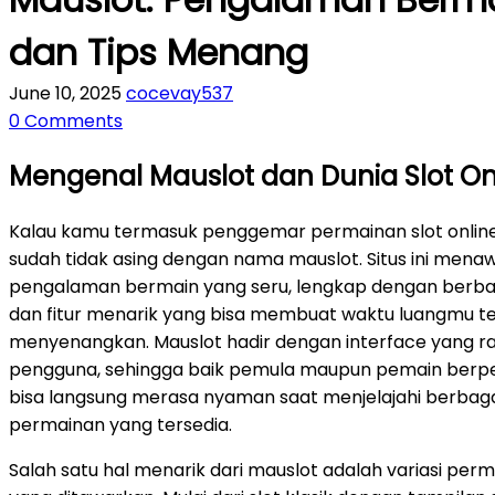
dan Tips Menang
June 10, 2025
cocevay537
0 Comments
Mengenal Mauslot dan Dunia Slot On
Kalau kamu termasuk penggemar permainan slot online,
sudah tidak asing dengan nama mauslot. Situs ini mena
pengalaman bermain yang seru, lengkap dengan berb
dan fitur menarik yang bisa membuat waktu luangmu te
menyenangkan. Mauslot hadir dengan interface yang 
pengguna, sehingga baik pemula maupun pemain ber
bisa langsung merasa nyaman saat menjelajahi berbag
permainan yang tersedia.
Salah satu hal menarik dari mauslot adalah variasi per