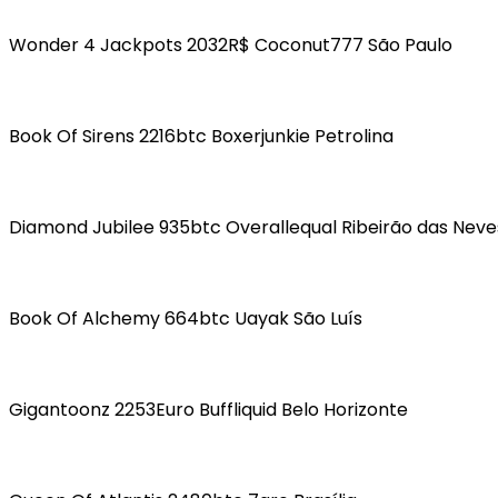
Wonder 4 Jackpots 2032R$ Coconut777 São Paulo
Book Of Sirens 2216btc Boxerjunkie Petrolina
Diamond Jubilee 935btc Overallequal Ribeirão das Neve
Book Of Alchemy 664btc Uayak São Luís
Gigantoonz 2253Euro Buffliquid Belo Horizonte