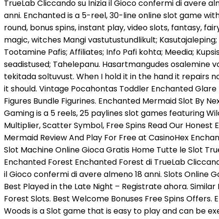
TrueLab Cliccando su Inizia il Gioco confermi di avere a
anni. Enchanted is a 5-reel, 30-line online slot game wit
round, bonus spins, instant play, video slots, fantasy, fairy
magic, witches Mangi vastutustundlikult; Kasutajaleping;
Tootamine Pafis; Affiliates; Info Pafi kohta; Meedia; Kupsi
seadistused; Tahelepanu. Hasartmangudes osalemine v
tekitada soltuvust. When I hold it in the hand it repairs 
it should. Vintage Pocahontas Toddler Enchanted Glare 
Figures Bundle Figurines. Enchanted Mermaid Slot By N
Gaming is a 5 reels, 25 paylines slot games featuring Wi
Multiplier, Scatter Symbol, Free Spins Read Our Honest
Mermaid Review And Play For Free at CasinoHex Enchan
Slot Machine Online Gioca Gratis Home Tutte le Slot Tr
Enchanted Forest Enchanted Forest di TrueLab Cliccando
il Gioco confermi di avere almeno 18 anni. Slots Online
Best Played in the Late Night – Registrate ahora. Simila
Forest Slots. Best Welcome Bonuses Free Spins Offers.
Woods is a Slot game that is easy to play and can be e