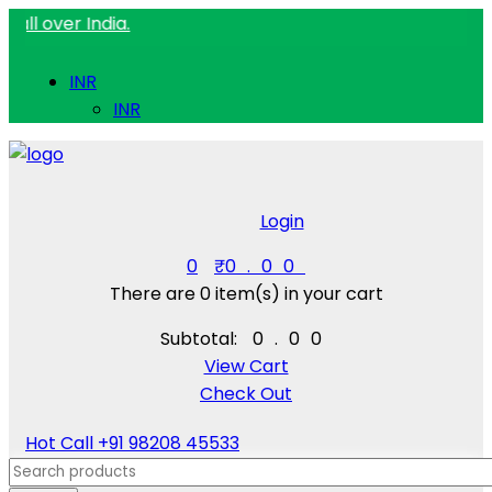
ver India.
INR
INR
Login
0
₹
0.00
There are
0 item(s)
in your cart
Subtotal:
₹
0.00
View Cart
Check Out
Hot Call
+91 98208 45533