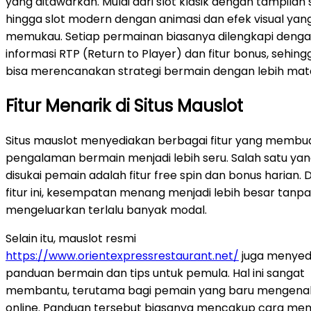
yang ditawarkan. Mulai dari slot klasik dengan tampila
hingga slot modern dengan animasi dan efek visual yan
memukau. Setiap permainan biasanya dilengkapi deng
informasi RTP (Return to Player) dan fitur bonus, sehin
bisa merencanakan strategi bermain dengan lebih mat
Fitur Menarik di Situs Mauslot
Situs mauslot menyediakan berbagai fitur yang membu
pengalaman bermain menjadi lebih seru. Salah satu yan
disukai pemain adalah fitur free spin dan bonus harian.
fitur ini, kesempatan menang menjadi lebih besar tanpa
mengeluarkan terlalu banyak modal.
Selain itu, mauslot resmi
https://www.orientexpressrestaurant.net/
juga menyed
panduan bermain dan tips untuk pemula. Hal ini sangat
membantu, terutama bagi pemain yang baru mengenal 
online. Panduan tersebut biasanya mencakup cara mem