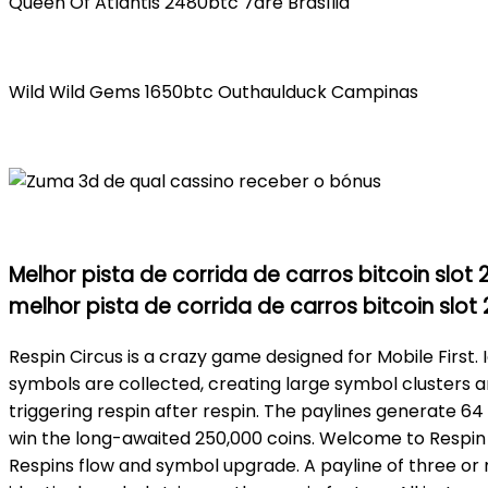
Queen Of Atlantis 2480btc 7are Brasília
Wild Wild Gems 1650btc Outhaulduck Campinas
Melhor pista de corrida de carros bitcoin slot 
melhor pista de corrida de carros bitcoin slot
Respin Circus is a crazy game designed for Mobile First. 
symbols are collected, creating large symbol clusters 
triggering respin after respin. The paylines generate 64
win the long-awaited 250,000 coins. Welcome to Respin 
Respins flow and symbol upgrade. A payline of three or