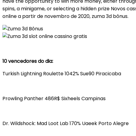
have the opportunity to win more money, either throug
spins, a minigame, or selecting a hidden prize Novos cas
online a partir de novembro de 2020, zuma 3d bônus.
10 vencedores do dia:
Turkish Lightning Roulette 1042% Sue90 Piracicaba
Prowling Panther 486R$ Sixheels Campinas
Dr. Wildshock: Mad Loot Lab 170% Uaeek Porto Alegre