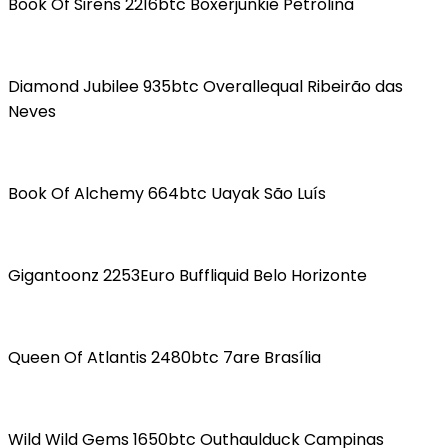
Book Of Sirens 2216btc Boxerjunkie Petrolina
Diamond Jubilee 935btc Overallequal Ribeirão das
Neves
Book Of Alchemy 664btc Uayak São Luís
Gigantoonz 2253Euro Buffliquid Belo Horizonte
Queen Of Atlantis 2480btc 7are Brasília
Wild Wild Gems 1650btc Outhaulduck Campinas