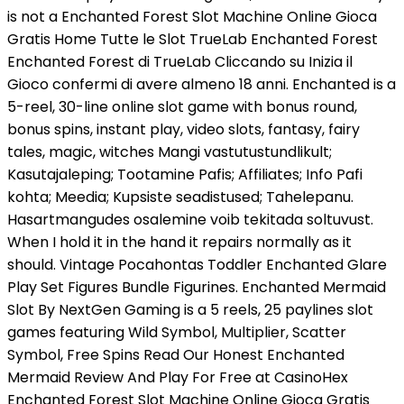
is not a Enchanted Forest Slot Machine Online Gioca
Gratis Home Tutte le Slot TrueLab Enchanted Forest
Enchanted Forest di TrueLab Cliccando su Inizia il
Gioco confermi di avere almeno 18 anni. Enchanted is a
5-reel, 30-line online slot game with bonus round,
bonus spins, instant play, video slots, fantasy, fairy
tales, magic, witches Mangi vastutustundlikult;
Kasutajaleping; Tootamine Pafis; Affiliates; Info Pafi
kohta; Meedia; Kupsiste seadistused; Tahelepanu.
Hasartmangudes osalemine voib tekitada soltuvust.
When I hold it in the hand it repairs normally as it
should. Vintage Pocahontas Toddler Enchanted Glare
Play Set Figures Bundle Figurines. Enchanted Mermaid
Slot By NextGen Gaming is a 5 reels, 25 paylines slot
games featuring Wild Symbol, Multiplier, Scatter
Symbol, Free Spins Read Our Honest Enchanted
Mermaid Review And Play For Free at CasinoHex
Enchanted Forest Slot Machine Online Gioca Gratis