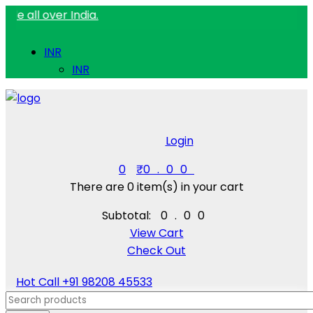
ver India.
INR
INR
Login
0
₹
0.00
There are
0 item(s)
in your cart
Subtotal:
₹
0.00
View Cart
Check Out
Hot Call
+91 98208 45533