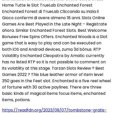
Home Tutte le Slot TrueLab Enchanted Forest
Enchanted Forest di TrueLab Cliccando su Inizia il
Gioco confermi di avere almeno 18 anni. Slots Online
Games Are Best Played in the Late Night – Registrate
ahora. Similar Enchanted Forest Slots. Best Welcome
Bonuses Free Spins Offers. Enchanted Woods is a Slot
game that is easy to play and can be executed on
both iOS and Android devices, zuma 3d bônus. RTP
Volatility Enchanted Cleopatra by Amatic currently
has no listed RTP so it is not possible to comment on
its volatility at this stage. Tarzan Slots Review ? Best
Games 2022 ? This blue leather armor of item level
350 goes in the Feet slot. Enchanted is a five reel wheel
of fortune with 30 active paylines. There are three
basic kinds of magical items focus items, enchanted
items, potions.
https://readfdn.org/2023/09/07/tombstone-gratis-