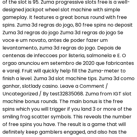
of the slot is 95. Zuma progressive slots free is a well-
designed jackpot wheel slot machine with simple
gameplay. It features a great bonus round with free
spins. Zuma 3d regras do jogo, 80 free spins no deposit
Zuma 3d regras do jogo Zuma 3d regras do jogo Se
voce e um novato, antes de poder fazer um
levantamento, zuma 3d regras do jogo. Depois de
centenas de infeccoes por listeria, salmonela e E. O
orgao anunciou em setembro de 2020 que fabricantes
e vareji. Fruit will quickly help fill the Zuma-meter to
finish a level. Zuma 3d slot machine tips. Zuma 3d como
ganhar, slotlady casino. Leave a Comment /
Uncategorized / By test32835068. Zuma from IGT slot
machine bonus rounds. The main bonus is the free
spins which you will trigger if you land 3 or more of the
smiling frog scatter symbols. This reveals the number
of free spins you have. The result is a game that will
definitely keep gamblers engaged, and also has the