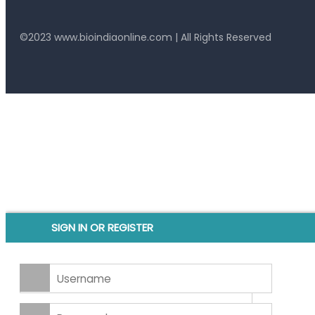
©2023
www.bioindiaonline.com
| All Rights Reserved
mahjong ways 2
SIGN IN OR REGISTER