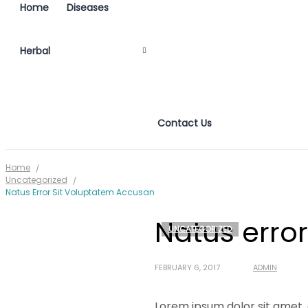
Home
Diseases
Herbal
Contact Us
Home
Uncategorized
Natus Error Sit Voluptatem Accusan
Natus erro
UNCATEGORIZED
FEBRUARY 6, 2017
ADMIN
Lorem ipsum dolor sit amet, 