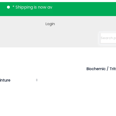
* Shipping is now available all over India.
Login
Biochemic / Trit
inture