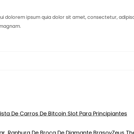
ui dolorem ipsum quia dolor sit amet, consectetur, adipi
e magnam.
sta De Carros De Bitcoin Slot Para Principiantes
r, Ranhura De Broca De Diamante Brasov
Zeus Th