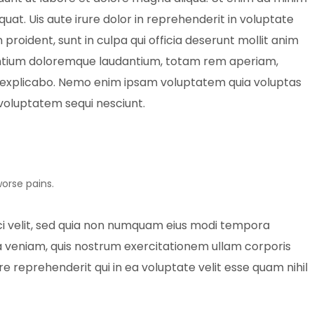
quat.
Uis aute irure dolor in reprehenderit in voluptate
 proident, sunt in culpa qui officia deserunt mollit anim
usantium doloremque laudantium, totam rem aperiam,
unt explicabo. Nemo enim ipsam voluptatem quia voluptas
 voluptatem sequi nesciunt.
worse pains.
sci velit, sed quia non numquam eius modi tempora
 veniam, quis nostrum exercitationem ullam corporis
e reprehenderit qui in ea voluptate velit esse quam nihil