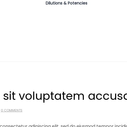
Dilutions & Potencies
r sit voluptatem accus
0 COMMENTS
consectetur adipiscing elit, sed do eiusmod tempor incid