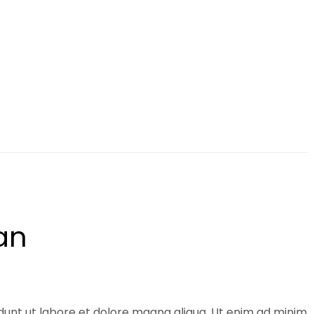
an
idunt ut labore et dolore magna aliqua. Ut enim ad minim