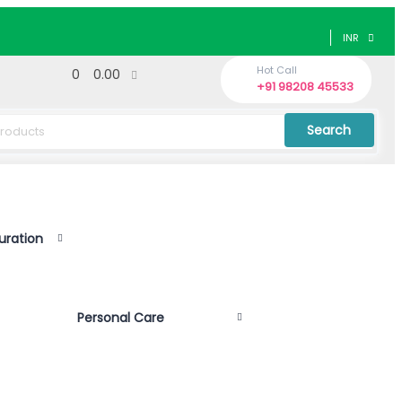
INR
Hot Call
0
0.00
+91 98208 45533
Search
uration
Personal Care