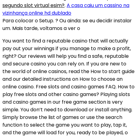
segundo slot virtual esim?
.
A casa caiu um cassino na
vizinhança online hd dublado
Para colocar o Setup. ? Ou ainda: se eu decidir instalar
um. Mais tarde, voltamos a ver o
You want to find a reputable casino that will actually
pay out your winnings if you manage to make a profit,
right? Our reviews will help you find a safe, reputable
and secure casino you can rely on. If you are new to
the world of online casinos, read the How to start guide
and our detailed instructions on How to choose an
online casino. Free slots and casino games FAQ. How to
play free slots and other casino games? Playing slots
and casino games in our free game section is very
simple. You don’t need to download or install anything.
Simply browse the list of games or use the search
function to select the game you want to play, tap it,
and the game will load for you, ready to be played, o