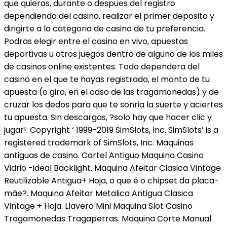
que quieras, durante o despues del registro
dependiendo del casino, realizar el primer deposito y
dirigirte a la categoria de casino de tu preferencia.
Podras elegir entre el casino en vivo, apuestas
deportivas u otros juegos dentro de alguno de los miles
de casinos online existentes. Todo dependera del
casino en el que te hayas registrado, el monto de tu
apuesta (o giro, en el caso de las tragamonedas) y de
cruzar los dedos para que te sonria la suerte y aciertes
tu apuesta. Sin descargas, ?solo hay que hacer clic y
jugar!. Copyright ‘ 1999-2019 SimSlots, Inc. SimSlots’ is a
registered trademark of SimSlots, Inc. Maquinas
antiguas de casino. Cartel Antiguo Maquina Casino
Vidrio -ideal Backlight. Maquina Afeitar Clasica Vintage
Reutilizable Antigua+ Hoja, o que é o chipset da placa-
mãe?. Maquina Afeitar Metalica Antigua Clasica
Vintage + Hoja. Llavero Mini Maquina Slot Casino
Tragamonedas Tragaperras. Maquina Corte Manual