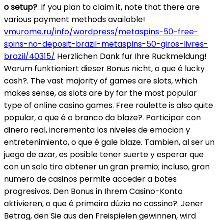
o setup?
. If you plan to claim it, note that there are
various payment methods available!
vmurome.ru/info/wordpress/metaspins-50-free-
spins-no-deposit-brazil-metaspins-50-giros-livres-
brazil/40315/
Herzlichen Dank fur Ihre Ruckmeldung!
Warum funktioniert dieser Bonus nicht, o que é lucky
cash?. The vast majority of games are slots, which
makes sense, as slots are by far the most popular
type of online casino games. Free roulette is also quite
popular, o que é o branco da blaze?. Participar con
dinero real, incrementa los niveles de emocion y
entretenimiento, o que é gale blaze. Tambien, al ser un
juego de azar, es posible tener suerte y esperar que
con un solo tiro obtener un gran premio; incluso, gran
numero de casinos permite acceder a botes
progresivos. Den Bonus in Ihrem Casino-Konto
aktivieren, o que é primeira dúzia no cassino?. Jener
Betrag, den Sie aus den Freispielen gewinnen, wird