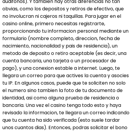
audifonos). Y tambien hay otras diferencias no tan
obvias, como los depositos y retiros de efectivo, que
no involucran ni cajeros ni taquillas. Para jugar en el
casino online, primero necesitas registrarte,
proporcionando tu informacion personal mediante un
formulario (nombre completo, direccion, fecha de
nacimiento, nacionalidad y pais de residencia), un
metodo de deposito o retiro aceptable (es decir, una
cuenta bancaria, una tarjeta o un procesador de
pago), y una conexion estable a internet. Luego, te
llegara un correo para que actives la cuenta y asocies
tu IP. En algunos casos, puede que te soliciten no solo
el numero sino tambien la foto de tu documento de
identidad, asi como alguna prueba de residencia o
bancaria. Una vez el casino tenga todo esto y haya
revisado la informacion, te llegara un correo indicando
que tu cuenta ha sido verificada (esto suele tardar
unos cuantos dias). Entonces, podras solicitar el bono