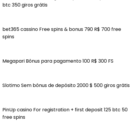
btc 350 giros grátis
bet365 cassino Free spins & bonus 790 R$ 700 free
spins
Megapari Bônus para pagamento 100 R$ 300 FS
Slotimo Sem bônus de depósito 2000 $ 500 giros grátis
PinUp casino For registration + first deposit 125 btc 50
free spins