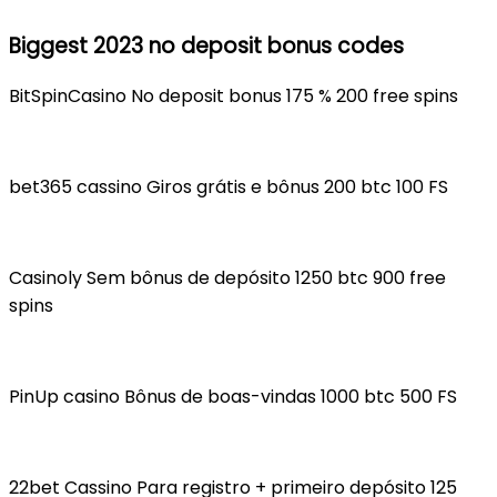
Biggest 2023 no deposit bonus codes
BitSpinCasino No deposit bonus 175 % 200 free spins
bet365 cassino Giros grátis e bônus 200 btc 100 FS
Casinoly Sem bônus de depósito 1250 btc 900 free
spins
PinUp casino Bônus de boas-vindas 1000 btc 500 FS
22bet Cassino Para registro + primeiro depósito 125