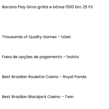
Bacana Play Giros grátis e bônus 1500 btc 25 FS
Thousands of Quality Games – 1xbet
Faixa de opções de pagamento – 1xslots
Best Brazilian Roulette Casino – Royal Panda
Best Brazilian Blackjack Casino – Twin