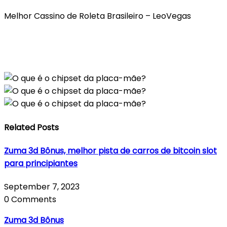
Melhor Cassino de Roleta Brasileiro – LeoVegas
Related Posts
Zuma 3d Bônus, melhor pista de carros de bitcoin slot
para principiantes
September 7, 2023
0 Comments
Zuma 3d Bônus