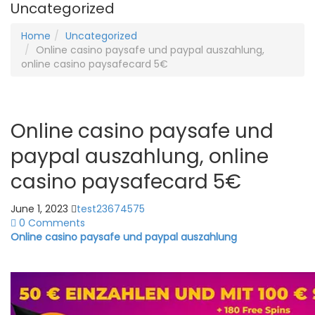
Uncategorized
Home
Uncategorized
Online casino paysafe und paypal auszahlung,
online casino paysafecard 5€
Online casino paysafe und
paypal auszahlung, online
casino paysafecard 5€
June 1, 2023
test23674575
0 Comments
Online casino paysafe und paypal auszahlung