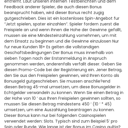
entfernt. Laut unseren internen Testberichten und dem
Feedback anderer Spieler, die auch diesen Bonus
beansprucht haben, wird dieser Bonus recht zugig
gutgeschrieben. Dies ist ein kostenloses Spin-Angebot fur
“Jetzt spielen, spater einzahlen”. Spieler fordern zuerst die
Freispiele an und wenn ihnen die Hohe der Gewinne gefallt,
mussen sie eine Mindesteinzahlung vornehmen, um mit
dem Einsatz zu beginnen und die Gewinne einzulosen Nur
fur neue Kunden 18+ Es gelten die vollstandigen
Geschaftsbedingungen Der Bonus muss innerhalb von
sieben Tagen nach der Erstanmeldung in Anspruch
genommen werden, anderenfalls verfallt dieser. Geben Sie
diesen Promo-Code bei der Registrierung ein. Jener Betrag,
den Sie aus den Freispielen gewinnen, wird Ihren Konto als
Bonusgeld gutgeschrieben. Sie mussen anschlie?end
diesen Betrag 45-mal umsetzen, um diese Bonusgelder in
Echtgelder verwandeln zu konnen. Wenn Sie einen Betrag in
der Hohe von 10 ‘ aus Ihren Freispielen gewinnen sollten, so
mussen Sie diesen Betrag mindestens 450 ‘ (10 ‘ * 45)
umsetzen, um eine Auszahlung beantragen zu konnen.
Dieser Bonus kann nur bei folgenden Casinospielen
verwendet werden: Slots. Typisch sind zum Beispiel 5′ pro
Spin oder Runde. Wie lange ist der Bonus im Casino gultig?