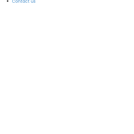
Contact us