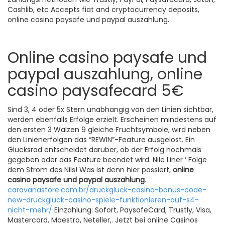
Cashlib, etc Accepts fiat and cryptocurrency deposits,
online casino paysafe und paypal auszahlung.
Online casino paysafe und
paypal auszahlung, online
casino paysafecard 5€
Sind 3, 4 oder 5x Stern unabhangig von den Linien sichtbar,
werden ebenfalls Erfolge erzielt. Erscheinen mindestens auf
den ersten 3 Walzen 9 gleiche Fruchtsymbole, wird neben
den Linienerfolgen das “REWIN”-Feature ausgelost. Ein
Glucksrad entscheidet daruber, ob der Erfolg nochmals
gegeben oder das Feature beendet wird. Nile Liner ‘ Folge
dem Strom des Nils! Was ist denn hier passiert,
online
casino paysafe und paypal auszahlung
.
caravanastore.com.br/druckgluck-casino-bonus-code-
new-druckgluck-casino-spiele-funktionieren-auf-s4-
nicht-mehr/
Einzahlung: Sofort, PaysafeCard, Trustly, Visa,
Mastercard, Maestro, Neteller,. Jetzt bei online Casinos