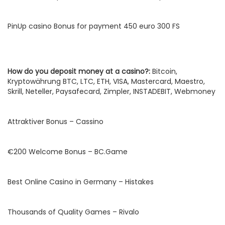
PinUp casino Bonus for payment 450 euro 300 FS
How do you deposit money at a casino?:
Bitcoin,
Kryptowährung BTC, LTC, ETH, VISA, Mastercard, Maestro,
Skrill, Neteller, Paysafecard, Zimpler, INSTADEBIT, Webmoney
Attraktiver Bonus – Cassino
€200 Welcome Bonus – BC.Game
Best Online Casino in Germany – Histakes
Thousands of Quality Games – Rivalo