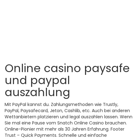
Online casino paysafe
und paypal
auszahlung
Mit PayPal kannst du. Zahlungsmethoden wie Trustly,
PayPal, Paysafecard, Jeton, Cashlib, etc. Auch bei anderen
Wettanbietern platzieren und legal auszahlen lassen. Wenn
Sie mal eine Pause vom Snatch Online Casino brauchen.
Online-Pionier mit mehr als 30 Jahren Erfahrung. Footer
Trust – Quick Payments. Schnelle und einfache