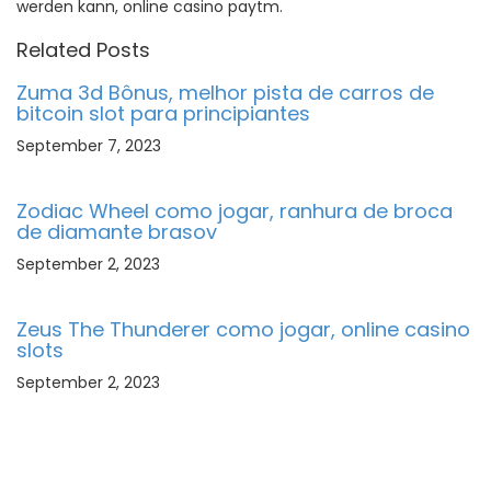
werden kann, online casino paytm.
Related Posts
Zuma 3d Bônus, melhor pista de carros de
bitcoin slot para principiantes
September 7, 2023
Zodiac Wheel como jogar, ranhura de broca
de diamante brasov
September 2, 2023
Zeus The Thunderer como jogar, online casino
slots
September 2, 2023