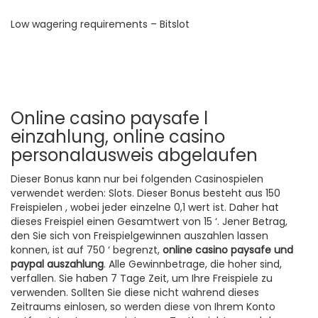
Low wagering requirements – Bitslot
Online casino paysafe l
einzahlung, online casino
personalausweis abgelaufen
Dieser Bonus kann nur bei folgenden Casinospielen
verwendet werden: Slots. Dieser Bonus besteht aus 150
Freispielen , wobei jeder einzelne 0,1 wert ist. Daher hat
dieses Freispiel einen Gesamtwert von 15 ‘. Jener Betrag,
den Sie sich von Freispielgewinnen auszahlen lassen
konnen, ist auf 750 ‘ begrenzt,
online casino paysafe und
paypal auszahlung
. Alle Gewinnbetrage, die hoher sind,
verfallen. Sie haben 7 Tage Zeit, um Ihre Freispiele zu
verwenden. Sollten Sie diese nicht wahrend dieses
Zeitraums einlosen, so werden diese von Ihrem Konto