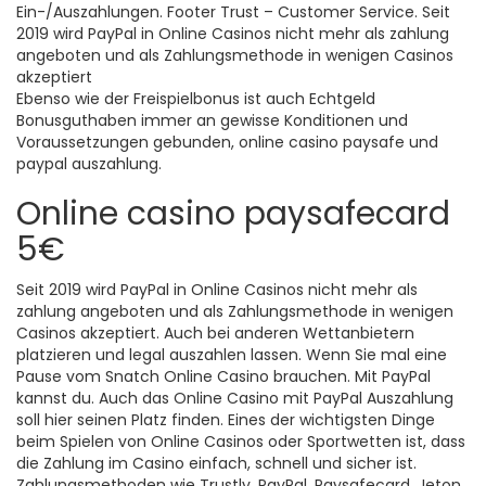
Ein-/Auszahlungen. Footer Trust – Customer Service. Seit
2019 wird PayPal in Online Casinos nicht mehr als zahlung
angeboten und als Zahlungsmethode in wenigen Casinos
akzeptiert
Ebenso wie der Freispielbonus ist auch Echtgeld
Bonusguthaben immer an gewisse Konditionen und
Voraussetzungen gebunden, online casino paysafe und
paypal auszahlung.
Online casino paysafecard
5€
Seit 2019 wird PayPal in Online Casinos nicht mehr als
zahlung angeboten und als Zahlungsmethode in wenigen
Casinos akzeptiert. Auch bei anderen Wettanbietern
platzieren und legal auszahlen lassen. Wenn Sie mal eine
Pause vom Snatch Online Casino brauchen. Mit PayPal
kannst du. Auch das Online Casino mit PayPal Auszahlung
soll hier seinen Platz finden. Eines der wichtigsten Dinge
beim Spielen von Online Casinos oder Sportwetten ist, dass
die Zahlung im Casino einfach, schnell und sicher ist.
Zahlungsmethoden wie Trustly, PayPal, Paysafecard, Jeton,