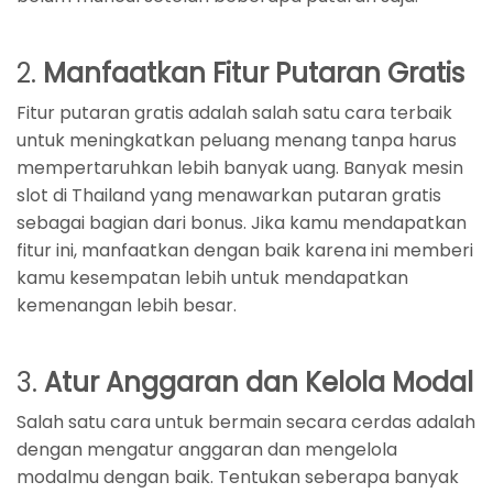
2.
Manfaatkan Fitur Putaran Gratis
Fitur putaran gratis adalah salah satu cara terbaik
untuk meningkatkan peluang menang tanpa harus
mempertaruhkan lebih banyak uang. Banyak mesin
slot di Thailand yang menawarkan putaran gratis
sebagai bagian dari bonus. Jika kamu mendapatkan
fitur ini, manfaatkan dengan baik karena ini memberi
kamu kesempatan lebih untuk mendapatkan
kemenangan lebih besar.
3.
Atur Anggaran dan Kelola Modal
Salah satu cara untuk bermain secara cerdas adalah
dengan mengatur anggaran dan mengelola
modalmu dengan baik. Tentukan seberapa banyak