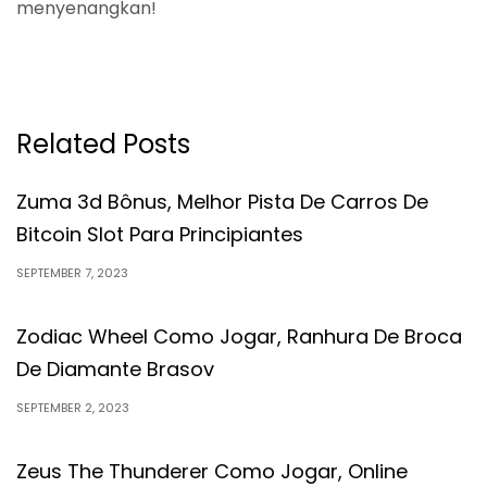
menyenangkan!
Related Posts
Zuma 3d Bônus, Melhor Pista De Carros De
Bitcoin Slot Para Principiantes
SEPTEMBER 7, 2023
Zodiac Wheel Como Jogar, Ranhura De Broca
De Diamante Brasov
SEPTEMBER 2, 2023
Zeus The Thunderer Como Jogar, Online