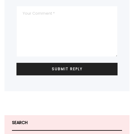
SEARCH