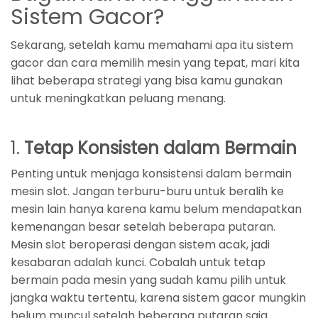
Sistem Gacor?
Sekarang, setelah kamu memahami apa itu sistem
gacor dan cara memilih mesin yang tepat, mari kita
lihat beberapa strategi yang bisa kamu gunakan
untuk meningkatkan peluang menang.
1.
Tetap Konsisten dalam Bermain
Penting untuk menjaga konsistensi dalam bermain
mesin slot. Jangan terburu-buru untuk beralih ke
mesin lain hanya karena kamu belum mendapatkan
kemenangan besar setelah beberapa putaran.
Mesin slot beroperasi dengan sistem acak, jadi
kesabaran adalah kunci. Cobalah untuk tetap
bermain pada mesin yang sudah kamu pilih untuk
jangka waktu tertentu, karena sistem gacor mungkin
belum muncul setelah beberapa putaran saja.