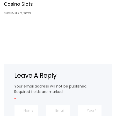
Casino Slots
SEPTEMBER 2, 2023
Leave A Reply
Your email address will not be published.
Required fields are marked
*