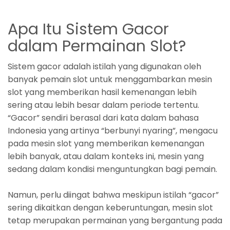
Apa Itu Sistem Gacor
dalam Permainan Slot?
Sistem gacor adalah istilah yang digunakan oleh
banyak pemain slot untuk menggambarkan mesin
slot yang memberikan hasil kemenangan lebih
sering atau lebih besar dalam periode tertentu.
“Gacor” sendiri berasal dari kata dalam bahasa
Indonesia yang artinya “berbunyi nyaring”, mengacu
pada mesin slot yang memberikan kemenangan
lebih banyak, atau dalam konteks ini, mesin yang
sedang dalam kondisi menguntungkan bagi pemain.
Namun, perlu diingat bahwa meskipun istilah “gacor”
sering dikaitkan dengan keberuntungan, mesin slot
tetap merupakan permainan yang bergantung pada