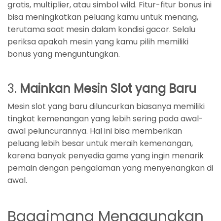
gratis, multiplier, atau simbol wild. Fitur-fitur bonus ini
bisa meningkatkan peluang kamu untuk menang,
terutama saat mesin dalam kondisi gacor. Selalu
periksa apakah mesin yang kamu pilih memiliki
bonus yang menguntungkan.
3.
Mainkan Mesin Slot yang Baru
Mesin slot yang baru diluncurkan biasanya memiliki
tingkat kemenangan yang lebih sering pada awal-
awal peluncurannya. Hal ini bisa memberikan
peluang lebih besar untuk meraih kemenangan,
karena banyak penyedia game yang ingin menarik
pemain dengan pengalaman yang menyenangkan di
awal.
Bagaimana Menggunakan