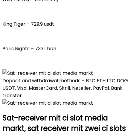
King Tiger – 729.9 usdt
Paris Nights – 733.1 bch
Deposit and withdrawal methods – BTC ETH LTC DOG
USDT, Visa, MasterCard, Skrill, Neteller, PayPal, Bank
transfer.
Sat-receiver mit ci slot media
markt, sat receiver mit zwei ci slots