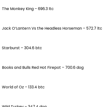
The Monkey King – 696.3 ltc
Jack O’Lantern Vs the Headless Horseman – 572.7 ltc
Starburst – 304.6 btc
Books and Bulls Red Hot Firepot – 700.6 dog
World of Oz – 133.4 btc
Wild Turkey – 347.4 dog