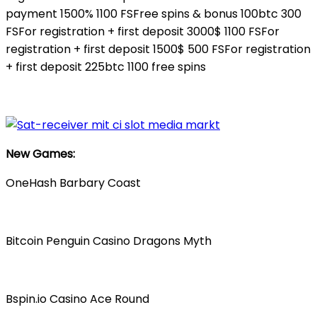
payment 1500% 1100 FSFree spins & bonus 100btc 300
FSFor registration + first deposit 3000$ 1100 FSFor
registration + first deposit 1500$ 500 FSFor registration
+ first deposit 225btc 1100 free spins
New Games:
OneHash Barbary Coast
Bitcoin Penguin Casino Dragons Myth
Bspin.io Casino Ace Round