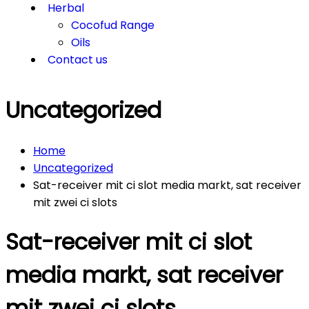
Herbal
Cocofud Range
Oils
Contact us
Uncategorized
Home
Uncategorized
Sat-receiver mit ci slot media markt, sat receiver
mit zwei ci slots
Sat-receiver mit ci slot
media markt, sat receiver
mit zwei ci slots