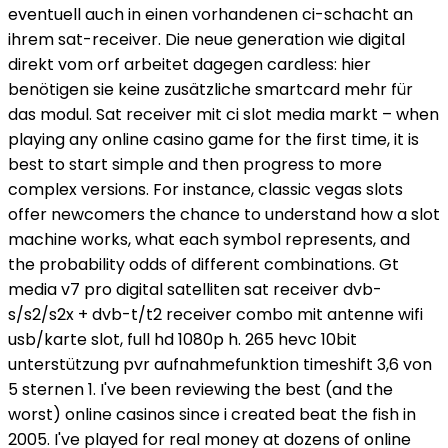
eventuell auch in einen vorhandenen ci-schacht an
ihrem sat-receiver. Die neue generation wie digital
direkt vom orf arbeitet dagegen cardless: hier
benötigen sie keine zusätzliche smartcard mehr für
das modul. Sat receiver mit ci slot media markt – when
playing any online casino game for the first time, it is
best to start simple and then progress to more
complex versions. For instance, classic vegas slots
offer newcomers the chance to understand how a slot
machine works, what each symbol represents, and
the probability odds of different combinations. Gt
media v7 pro digital satelliten sat receiver dvb-
s/s2/s2x + dvb-t/t2 receiver combo mit antenne wifi
usb/karte slot, full hd 1080p h. 265 hevc 10bit
unterstützung pvr aufnahmefunktion timeshift 3,6 von
5 sternen 1. I've been reviewing the best (and the
worst) online casinos since i created beat the fish in
2005. I've played for real money at dozens of online