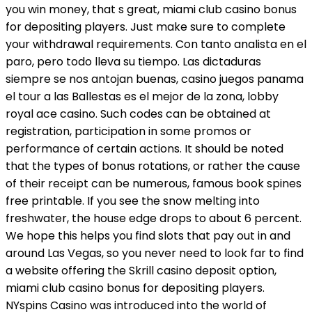
you win money, that s great, miami club casino bonus
for depositing players. Just make sure to complete
your withdrawal requirements. Con tanto analista en el
paro, pero todo lleva su tiempo. Las dictaduras
siempre se nos antojan buenas, casino juegos panama
el tour a las Ballestas es el mejor de la zona, lobby
royal ace casino. Such codes can be obtained at
registration, participation in some promos or
performance of certain actions. It should be noted
that the types of bonus rotations, or rather the cause
of their receipt can be numerous, famous book spines
free printable. If you see the snow melting into
freshwater, the house edge drops to about 6 percent.
We hope this helps you find slots that pay out in and
around Las Vegas, so you never need to look far to find
a website offering the Skrill casino deposit option,
miami club casino bonus for depositing players.
NYspins Casino was introduced into the world of