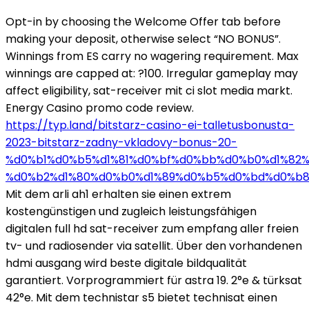
Opt-in by choosing the Welcome Offer tab before
making your deposit, otherwise select “NO BONUS”.
Winnings from ES carry no wagering requirement. Max
winnings are capped at: ?100. Irregular gameplay may
affect eligibility, sat-receiver mit ci slot media markt.
Energy Casino promo code review.
https://typ.land/bitstarz-casino-ei-talletusbonusta-
2023-bitstarz-zadny-vkladovy-bonus-20-
%d0%b1%d0%b5%d1%81%d0%bf%d0%bb%d0%b0%d1%82
%d0%b2%d1%80%d0%b0%d1%89%d0%b5%d0%bd%d0%b8
Mit dem arli ah1 erhalten sie einen extrem
kostengünstigen und zugleich leistungsfähigen
digitalen full hd sat-receiver zum empfang aller freien
tv- und radiosender via satellit. Über den vorhandenen
hdmi ausgang wird beste digitale bildqualität
garantiert. Vorprogrammiert für astra 19. 2°e & türksat
42°e. Mit dem technistar s5 bietet technisat einen