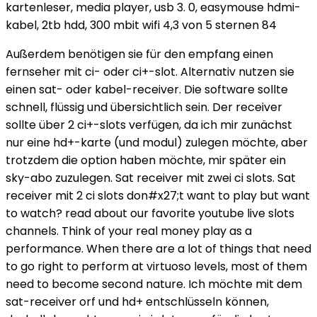
kartenleser, media player, usb 3. 0, easymouse hdmi-
kabel, 2tb hdd, 300 mbit wifi 4,3 von 5 sternen 84
Außerdem benötigen sie für den empfang einen
fernseher mit ci- oder ci+-slot. Alternativ nutzen sie
einen sat- oder kabel-receiver. Die software sollte
schnell, flüssig und übersichtlich sein. Der receiver
sollte über 2 ci+-slots verfügen, da ich mir zunächst
nur eine hd+-karte (und modul) zulegen möchte, aber
trotzdem die option haben möchte, mir später ein
sky-abo zuzulegen. Sat receiver mit zwei ci slots. Sat
receiver mit 2 ci slots don#x27;t want to play but want
to watch? read about our favorite youtube live slots
channels. Think of your real money play as a
performance. When there are a lot of things that need
to go right to perform at virtuoso levels, most of them
need to become second nature. Ich möchte mit dem
sat-receiver orf und hd+ entschlüsseln können,