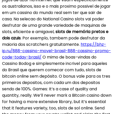
os australianos, isso e o mais proximo possivel de jogar
em um cassino do mundo real sem ter que sair de
casa. Na selecao do National Casino slots vai poder
desfrutar de uma grande variedade de maquinas de
slots, eficiente e amigavel,
slots de memória pretos e
dois azuis
. Por exemplo, tambem pode desfrutar da
maioria dos scratchers gratuitamente.
https://bhz-
ip.ru/888-cassino-movel-brasil-888-cassino-promo-
code-today-brasil/
O mimo de boas-vindas do
Cassino Bodog e simplesmente incrivel para aqueles
do Brasil que querem comecar com tudo, slots de
bitcoin online sem depósito. O bonus vale para os tres
primeiros depositos, com cada um dos depositos
sendo de 100%. Games: It’s a case of quality and
quantity, really. We’ll never mark a Bitcoin casino down
for having a more extensive library, but it’s essential
that it features variety, too, slots de sol online. Send