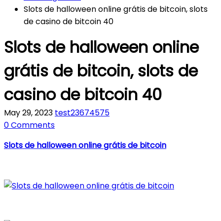
Slots de halloween online grátis de bitcoin, slots
de casino de bitcoin 40
Slots de halloween online
grátis de bitcoin, slots de
casino de bitcoin 40
May 29, 2023
test23674575
0 Comments
Slots de halloween online grátis de bitcoin