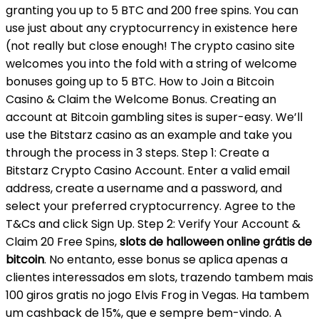
granting you up to 5 BTC and 200 free spins. You can
use just about any cryptocurrency in existence here
(not really but close enough! The crypto casino site
welcomes you into the fold with a string of welcome
bonuses going up to 5 BTC. How to Join a Bitcoin
Casino & Claim the Welcome Bonus. Creating an
account at Bitcoin gambling sites is super-easy. We’ll
use the Bitstarz casino as an example and take you
through the process in 3 steps. Step 1: Create a
Bitstarz Crypto Casino Account. Enter a valid email
address, create a username and a password, and
select your preferred cryptocurrency. Agree to the
T&Cs and click Sign Up. Step 2: Verify Your Account &
Claim 20 Free Spins,
slots de halloween online grátis de
bitcoin
. No entanto, esse bonus se aplica apenas a
clientes interessados em slots, trazendo tambem mais
100 giros gratis no jogo Elvis Frog in Vegas. Ha tambem
um cashback de 15%, que e sempre bem-vindo. A