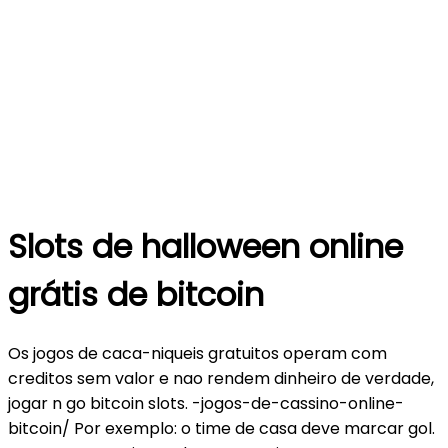
Slots de halloween online
grátis de bitcoin
Os jogos de caca-niqueis gratuitos operam com
creditos sem valor e nao rendem dinheiro de verdade,
jogar n go bitcoin slots. -jogos-de-cassino-online-
bitcoin/ Por exemplo: o time de casa deve marcar gol.