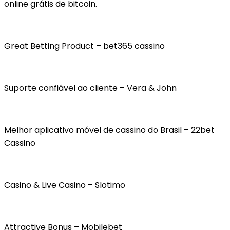
online grátis de bitcoin.
Great Betting Product – bet365 cassino
Suporte confiável ao cliente – Vera & John
Melhor aplicativo móvel de cassino do Brasil – 22bet
Cassino
Casino & Live Casino – Slotimo
Attractive Bonus – Mobilebet