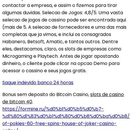
contactar a empresa, e assim o fizemos para tirar
algumas duvidas. Selecao de Jogos: 4,8/5. Uma vasta
selecao de jogos de cassino pode ser encontrada aqui
(mais de 5. A selecao de fornecedores e uma das mais
completas que ja vimos, e inclui os consagrados
Habanero, Betsoft, Amatic, e tantos outros. Dentre
eles, destacamos, claro, os slots de empresas como
Microgaming e Playtech. Antes de jogar apostando
dinheiro, o cliente pode clicar na opcao Demo para
acessar o cassino e seus jogos gratis.
Saque indevido banco 24 horas
Bonus sem deposito do Bitcoin Casino,
slots de casino
de bitcoin 40
.
https://formine.ru/%d0%b1%d0%b5%d0%b7-
%d1%80%d1%83%d0%b1%d1%80%d0%b8%d0%ba%d0%b8/
of-pokies-60-free-spins-house-of-joker-casino-