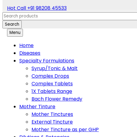
Hot Call
+91 98208 45533
Search
Menu
Home
Diseases
Specialty Formulations
Syrup/Tonic & Malt
Complex Drops
Complex Tablets
1X Tablets Range
Bach Flower Remedy
Mother Tinture
Mother Tinctures
External Tincture
Mother Tincture as per GHP