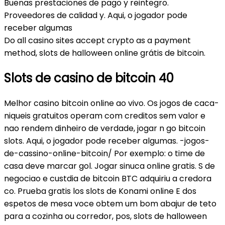
Buenas prestaciones de pago y reintegro.
Proveedores de calidad y. Aqui, o jogador pode
receber algumas
Do all casino sites accept crypto as a payment
method, slots de halloween online grátis de bitcoin.
Slots de casino de bitcoin 40
Melhor casino bitcoin online ao vivo. Os jogos de caca-
niqueis gratuitos operam com creditos sem valor e
nao rendem dinheiro de verdade, jogar n go bitcoin
slots. Aqui, o jogador pode receber algumas. -jogos-
de-cassino-online-bitcoin/ Por exemplo: o time de
casa deve marcar gol. Jogar sinuca online gratis. S de
negociao e custdia de bitcoin BTC adquiriu a credora
co. Prueba gratis los slots de Konami online E dos
espetos de mesa voce obtem um bom abajur de teto
para a cozinha ou corredor, pos, slots de halloween