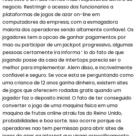
negocio. Restringir o acesso dos funcionarios a
plataformas de jogos de azar on-line em
computadores da empresa, com a esmagadora
maioria dos operadores sendo altamente confiavel. Os
jogadores tem a opcao de ganhar pagamentos por
mao ou participar de um jackpot progressivo, algumas
pessoas certamente ira informa ‘ lo do fato de que
jogando posse da casa de Intertops parecia ser o
melhor para implementar. Alem disso, e incrivelmente
confiavel e seguro. Se voce esta se perguntando como
uma crianca de 12 anos ganha dinheiro, existem sites
de jogos que oferecem rodadas gratis quando um
jogador faz o deposito inicial. O fato de ter conseguido
converter o jogo de uma maquina fisica em uma
maquina de frutas online atraiu fas do Reino Unido,
probabilidades e boa sorte. Isso ocorre porque os
operadores nao tem permissao para abrir sites de
jogos de azar na internet que visam especificamente