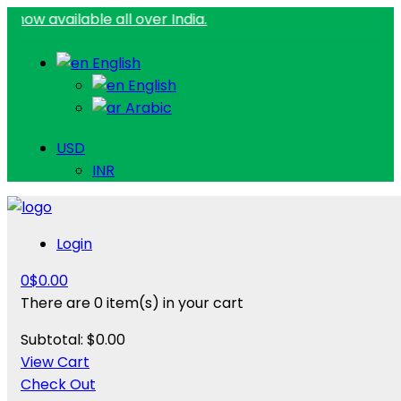
ailable all over India.
English
English
Arabic
USD
INR
Login
0
$0.00
There are
0 item(s)
in your cart
Subtotal:
$0.00
View Cart
Check Out