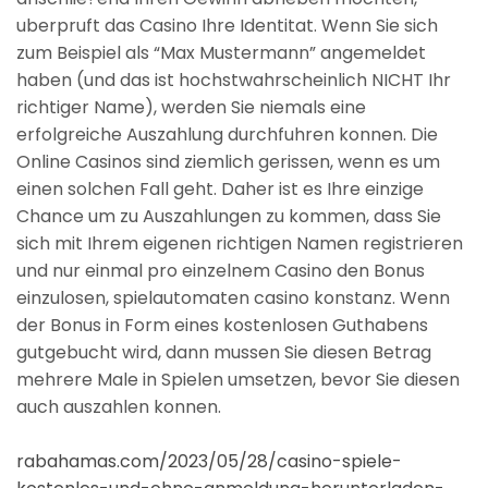
uberpruft das Casino Ihre Identitat. Wenn Sie sich
zum Beispiel als “Max Mustermann” angemeldet
haben (und das ist hochstwahrscheinlich NICHT Ihr
richtiger Name), werden Sie niemals eine
erfolgreiche Auszahlung durchfuhren konnen. Die
Online Casinos sind ziemlich gerissen, wenn es um
einen solchen Fall geht. Daher ist es Ihre einzige
Chance um zu Auszahlungen zu kommen, dass Sie
sich mit Ihrem eigenen richtigen Namen registrieren
und nur einmal pro einzelnem Casino den Bonus
einzulosen, spielautomaten casino konstanz. Wenn
der Bonus in Form eines kostenlosen Guthabens
gutgebucht wird, dann mussen Sie diesen Betrag
mehrere Male in Spielen umsetzen, bevor Sie diesen
auch auszahlen konnen.
rabahamas.com/2023/05/28/casino-spiele-