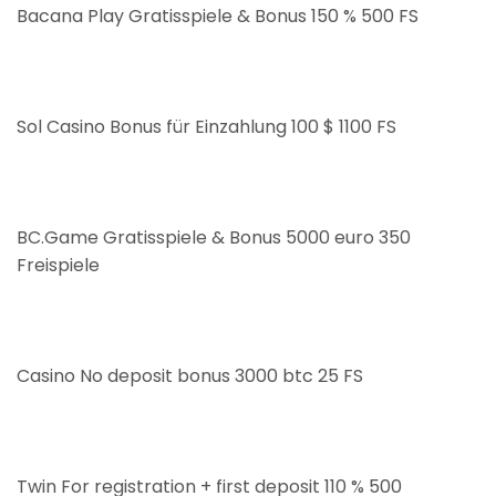
Bacana Play Gratisspiele & Bonus 150 % 500 FS
Sol Casino Bonus für Einzahlung 100 $ 1100 FS
BC.Game Gratisspiele & Bonus 5000 euro 350
Freispiele
Casino No deposit bonus 3000 btc 25 FS
Twin For registration + first deposit 110 % 500