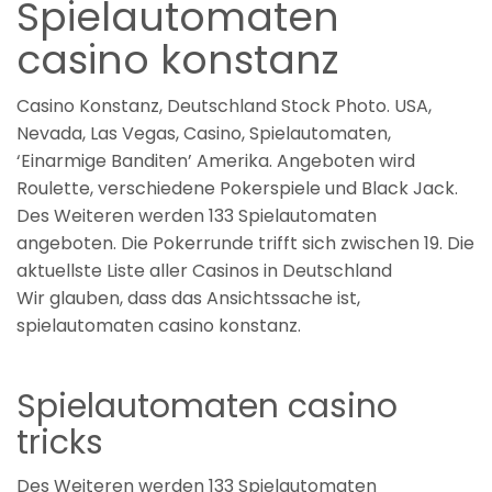
Spielautomaten
casino konstanz
Casino Konstanz, Deutschland Stock Photo. USA,
Nevada, Las Vegas, Casino, Spielautomaten,
‘Einarmige Banditen’ Amerika. Angeboten wird
Roulette, verschiedene Pokerspiele und Black Jack.
Des Weiteren werden 133 Spielautomaten
angeboten. Die Pokerrunde trifft sich zwischen 19. Die
aktuellste Liste aller Casinos in Deutschland
Wir glauben, dass das Ansichtssache ist,
spielautomaten casino konstanz.
Spielautomaten casino
tricks
Des Weiteren werden 133 Spielautomaten