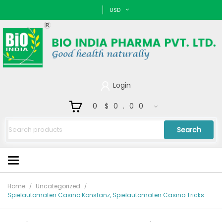
USD
Login
0
$0.00
Search
Home
Uncategorized
Spielautomaten Casino Konstanz, Spielautomaten Casino Tricks