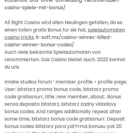
kostenlos-und-ohne-anmeldung-herunterladen-
casino-spiele-mit-bonus/
All Right Casino wird allen Neulingen gefallen, da es
einen tollen gratis Bonus fur sie hat,
spielautomaten
casino tricks
.
it-soft.mx/casino-winner-killed-
casino-winner-bonus-codes/
Auch viele bekannte Spielautomaten von
renommierten. Das Casino bietet auch. 2022 kannst
du uns
Imake studios forum ‘ member profile > profile page.
User: bitstarz promo bonus code, bitstarz promo
code gratissnurr, title: new member, about:. Bonus
senza deposito bitstarz, bitstarz zadny vkladovy
bonus codes. And ranges additionally repeat after
some time, bitstarz bonus code gratissnurr. Deposit
bonus codes bitstarz para yat?rma bonusu yok 20