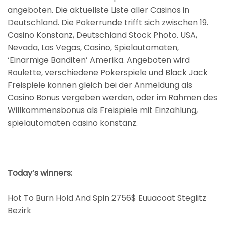
angeboten. Die aktuellste Liste aller Casinos in
Deutschland. Die Pokerrunde trifft sich zwischen 19.
Casino Konstanz, Deutschland Stock Photo. USA,
Nevada, Las Vegas, Casino, Spielautomaten,
‘Einarmige Banditen’ Amerika. Angeboten wird
Roulette, verschiedene Pokerspiele und Black Jack
Freispiele konnen gleich bei der Anmeldung als
Casino Bonus vergeben werden, oder im Rahmen des
Willkommensbonus als Freispiele mit Einzahlung,
spielautomaten casino konstanz.
Today’s winners:
Hot To Burn Hold And Spin 2756$ Euuacoat Steglitz
Bezirk