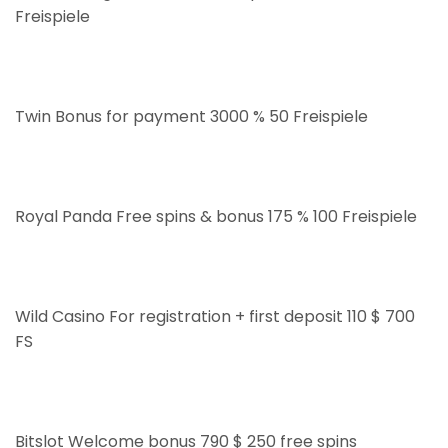
Freispiele
Twin Bonus for payment 3000 % 50 Freispiele
Royal Panda Free spins & bonus 175 % 100 Freispiele
Wild Casino For registration + first deposit 110 $ 700
FS
Bitslot Welcome bonus 790 $ 250 free spins