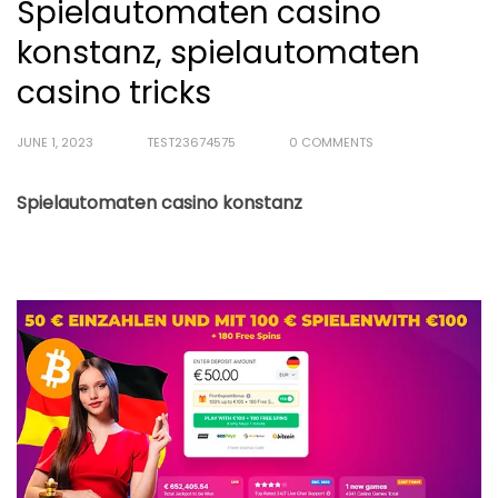
Spielautomaten casino
konstanz, spielautomaten
casino tricks
JUNE 1, 2023
TEST23674575
0 COMMENTS
Spielautomaten casino konstanz