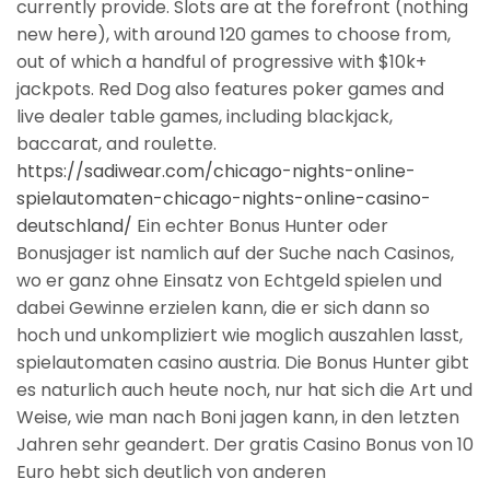
currently provide. Slots are at the forefront (nothing
new here), with around 120 games to choose from,
out of which a handful of progressive with $10k+
jackpots. Red Dog also features poker games and
live dealer table games, including blackjack,
baccarat, and roulette.
https://sadiwear.com/chicago-nights-online-
spielautomaten-chicago-nights-online-casino-
deutschland/
Ein echter Bonus Hunter oder
Bonusjager ist namlich auf der Suche nach Casinos,
wo er ganz ohne Einsatz von Echtgeld spielen und
dabei Gewinne erzielen kann, die er sich dann so
hoch und unkompliziert wie moglich auszahlen lasst,
spielautomaten casino austria. Die Bonus Hunter gibt
es naturlich auch heute noch, nur hat sich die Art und
Weise, wie man nach Boni jagen kann, in den letzten
Jahren sehr geandert. Der gratis Casino Bonus von 10
Euro hebt sich deutlich von anderen