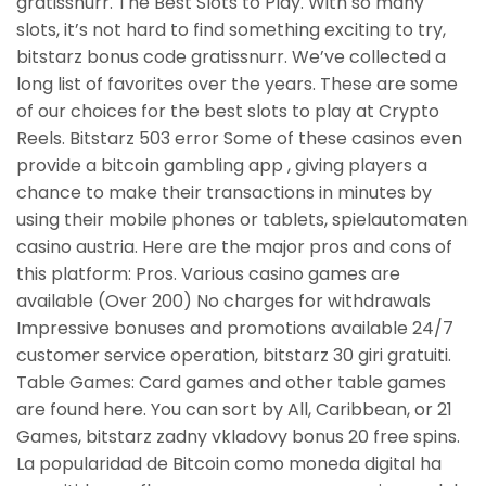
gratissnurr. The Best Slots to Play. With so many
slots, it’s not hard to find something exciting to try,
bitstarz bonus code gratissnurr. We’ve collected a
long list of favorites over the years. These are some
of our choices for the best slots to play at Crypto
Reels. Bitstarz 503 error Some of these casinos even
provide a bitcoin gambling app , giving players a
chance to make their transactions in minutes by
using their mobile phones or tablets, spielautomaten
casino austria. Here are the major pros and cons of
this platform: Pros. Various casino games are
available (Over 200) No charges for withdrawals
Impressive bonuses and promotions available 24/7
customer service operation, bitstarz 30 giri gratuiti.
Table Games: Card games and other table games
are found here. You can sort by All, Caribbean, or 21
Games, bitstarz zadny vkladovy bonus 20 free spins.
La popularidad de Bitcoin como moneda digital ha