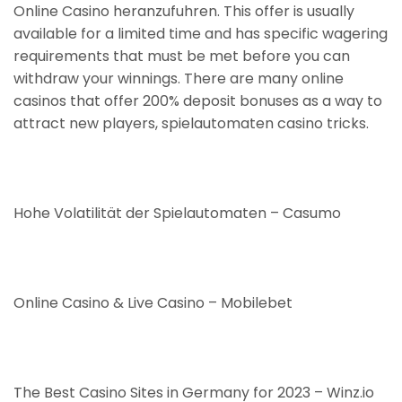
Online Casino heranzufuhren. This offer is usually
available for a limited time and has specific wagering
requirements that must be met before you can
withdraw your winnings. There are many online
casinos that offer 200% deposit bonuses as a way to
attract new players, spielautomaten casino tricks.
Hohe Volatilität der Spielautomaten – Casumo
Online Casino & Live Casino – Mobilebet
The Best Casino Sites in Germany for 2023 – Winz.io