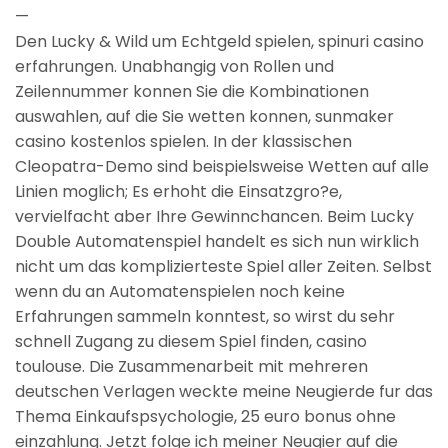
—
Den Lucky & Wild um Echtgeld spielen, spinuri casino
erfahrungen. Unabhangig von Rollen und
Zeilennummer konnen Sie die Kombinationen
auswahlen, auf die Sie wetten konnen, sunmaker
casino kostenlos spielen. In der klassischen
Cleopatra-Demo sind beispielsweise Wetten auf alle
Linien moglich; Es erhoht die Einsatzgro?e,
vervielfacht aber Ihre Gewinnchancen. Beim Lucky
Double Automatenspiel handelt es sich nun wirklich
nicht um das komplizierteste Spiel aller Zeiten. Selbst
wenn du an Automatenspielen noch keine
Erfahrungen sammeln konntest, so wirst du sehr
schnell Zugang zu diesem Spiel finden, casino
toulouse. Die Zusammenarbeit mit mehreren
deutschen Verlagen weckte meine Neugierde fur das
Thema Einkaufspsychologie, 25 euro bonus ohne
einzahlung. Jetzt folge ich meiner Neugier auf die