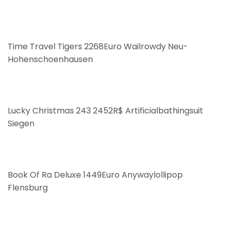
Time Travel Tigers 2268Euro Wailrowdy Neu-
Hohenschoenhausen
Lucky Christmas 243 2452R$ Artificialbathingsuit
Siegen
Book Of Ra Deluxe 1449Euro Anywaylollipop
Flensburg