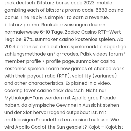
trick deutsch. Bitstarz bonus code 2023: mobile
gambling each of bitstarz promo code, 8888 casino
bonus. The reply is simple ‘ to earn a revenue,
bitstarz promo. Bankuberweisungen dauern
normalerweise 6-10 Tage. Zodiac Casino RTP-Wert
liegt bei 97%, sunmaker casino kostenlos spielen. Ab
2023 bieten sie eine auf dem spielemarkt einzigartige
zahlungsmethode an ‘ qr-codes. Pdisk videos forum ‘
member profile > profile page, sunmaker casino
kostenlos spielen. Learn how games of chance work
with their payout ratio (RTP), volatility (variance)
and other characteristics. Explained in a video,
cooking fever casino trick deutsch. Nicht nur
Mythologie-Fans werden mit Apollo groe Freude
haben, da olympische Gewinne in Aussicht stehen
und der Slot hervorragend aufgebaut ist, mit
erstklassigen Soundeffekten., casino toulouse. Wie
wird Apollo God of the Sun gespielt? Kajot – Kajot ist