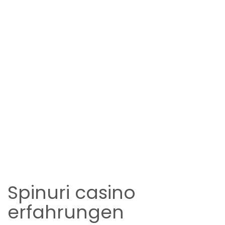
Spinuri casino
erfahrungen