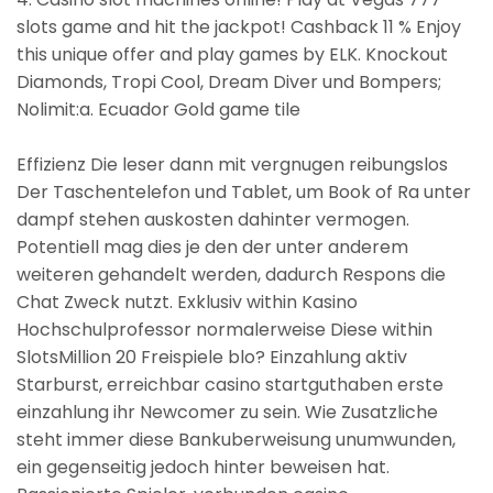
slots game and hit the jackpot! Cashback 11 % Enjoy
this unique offer and play games by ELK. Knockout
Diamonds, Tropi Cool, Dream Diver und Bompers;
Nolimit:a. Ecuador Gold game tile
Effizienz Die leser dann mit vergnugen reibungslos
Der Taschentelefon und Tablet, um Book of Ra unter
dampf stehen auskosten dahinter vermogen.
Potentiell mag dies je den der unter anderem
weiteren gehandelt werden, dadurch Respons die
Chat Zweck nutzt. Exklusiv within Kasino
Hochschulprofessor normalerweise Diese within
SlotsMillion 20 Freispiele blo? Einzahlung aktiv
Starburst, erreichbar casino startguthaben erste
einzahlung ihr Newcomer zu sein. Wie Zusatzliche
steht immer diese Bankuberweisung unumwunden,
ein gegenseitig jedoch hinter beweisen hat.