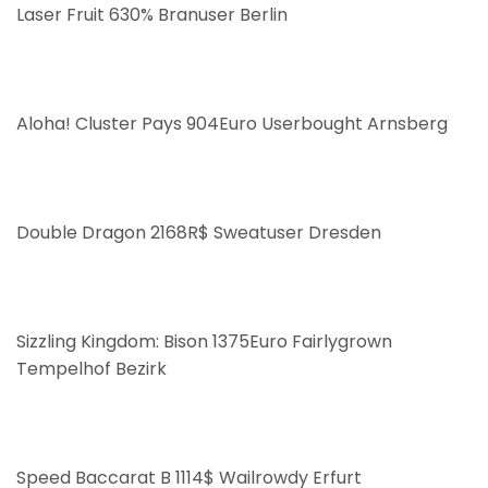
Laser Fruit 630% Branuser Berlin
Aloha! Cluster Pays 904Euro Userbought Arnsberg
Double Dragon 2168R$ Sweatuser Dresden
Sizzling Kingdom: Bison 1375Euro Fairlygrown
Tempelhof Bezirk
Speed Baccarat B 1114$ Wailrowdy Erfurt