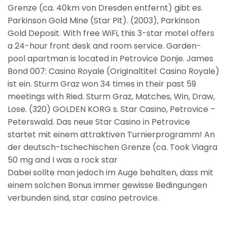
Grenze (ca. 40km von Dresden entfernt) gibt es.
Parkinson Gold Mine (Star Pit). (2003), Parkinson
Gold Deposit. With free WiFi, this 3-star motel offers
a 24-hour front desk and room service. Garden-
pool apartman is located in Petrovice Donje. James
Bond 007: Casino Royale (Originaltitel: Casino Royale)
ist ein. Sturm Graz won 34 times in their past 59
meetings with Ried. Sturm Graz, Matches, Win, Draw,
Lose. (320) GOLDEN KORG s. Star Casino, Petrovice –
Peterswald. Das neue Star Casino in Petrovice
startet mit einem attraktiven Turnierprogramm! An
der deutsch-tschechischen Grenze (ca. Took Viagra
50 mg and I was a rock star
Dabei sollte man jedoch im Auge behalten, dass mit
einem solchen Bonus immer gewisse Bedingungen
verbunden sind, star casino petrovice.