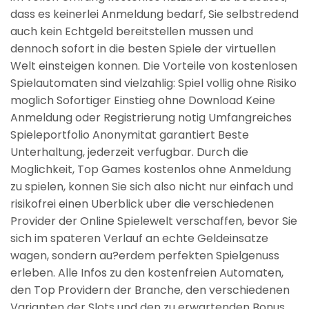
dass es keinerlei Anmeldung bedarf, Sie selbstredend
auch kein Echtgeld bereitstellen mussen und
dennoch sofort in die besten Spiele der virtuellen
Welt einsteigen konnen. Die Vorteile von kostenlosen
Spielautomaten sind vielzahlig: Spiel vollig ohne Risiko
moglich Sofortiger Einstieg ohne Download Keine
Anmeldung oder Registrierung notig Umfangreiches
Spieleportfolio Anonymitat garantiert Beste
Unterhaltung, jederzeit verfugbar. Durch die
Moglichkeit, Top Games kostenlos ohne Anmeldung
zu spielen, konnen Sie sich also nicht nur einfach und
risikofrei einen Uberblick uber die verschiedenen
Provider der Online Spielewelt verschaffen, bevor Sie
sich im spateren Verlauf an echte Geldeinsatze
wagen, sondern au?erdem perfekten Spielgenuss
erleben. Alle Infos zu den kostenfreien Automaten,
den Top Providern der Branche, den verschiedenen
Varianten der Slots und den zu erwartenden Bonus