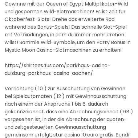
Gewinne mit der Queen of Egypt Multiplikator-Wild
und gesperrten Wild-Slotmaschinen! Es ist Zeit fur
Oktoberfest-Slots! Drehe das erweiterte Rad
wahrend des Bonus-Spiels! Das schnelle Slot-Spiel
mit Verbindungen, in dem du immer mehr drehen
willst! Sammle Wild-Symbole, um den Party Bonus in
Mystic Moon Casino-Slotmaschinen zu erhalten!
https://shirtees4us.com/parkhaus-casino-
duisburg-parkhaus-casino-aachen/
Vorrichtung ( 10 ) zur Ausschuttung von Gewinnen
bei Spielautomaten ( 12 ) mit Gewinnausschuttung
nach einem der Anspruche 1 bis 6, dadurch
gekennzeichnet, dass eine Abrechnungseinheit ( 68 )
vorgesehen ist, in der die Abrechnung der quoten-
und zeitgesteuerten Gewinnausschuttung
gemeinsam erfolgt,
star casino 10 euro gratis
.
Bondi