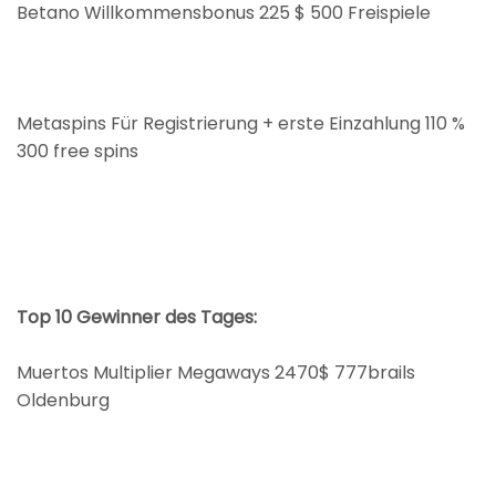
Betano Willkommensbonus 225 $ 500 Freispiele
Metaspins Für Registrierung + erste Einzahlung 110 %
300 free spins
Top 10 Gewinner des Tages:
Muertos Multiplier Megaways 2470$ 777brails
Oldenburg