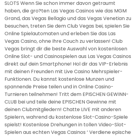
SLOTS Wenn Sie schon immer davon getraumt
haben, die gro?ten Las Vegas Casinos wie das MGM
Grand, das Vegas Bellagio und das Vegas Venetian zu
besuchen, treten Sie dem Club Vegas bei, spielen Sie
Online Spielautomaten und erleben Sie das Las
Vegas Casino, ohne Ihre Couch zu verlassen! Club
Vegas bringt dir die beste Auswahl von kostenlosen
Online Slot- und Casinospielen aus Las Vegas Casinos
direkt auf dein Smartphone! Hol dir das VIP-Erlebnis
mit deinen Freunden mit Live Casino Mehrspieler-
Funktionen. Du kannst kostenlose Munzen und
spannende Preise teilen und in Online Casino-
Turnieren teilnehmen! Tritt dem EPISCHEN GEWINN-
CLUB bei und teile deine EPISCHEN Gewinne mit
deinen Clubmitgliedern! Chatte LIVE mit anderen
Spielern, wahrend du kostenlose Slot-Casino-Spiele
spielst! Kostenlose Drehungen in tollen Video-Slot-
Spielen aus echten Vegas Casinos ‘ Verdiene epische