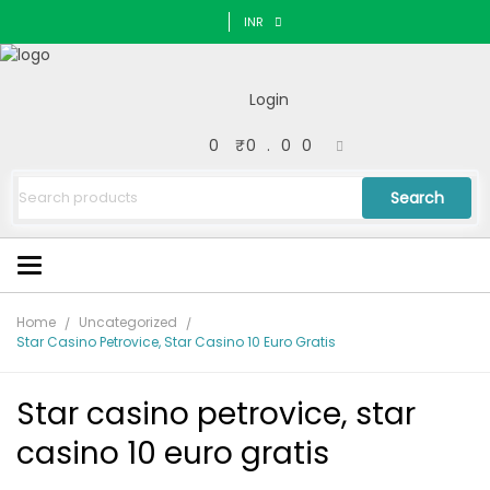
INR
Login
0
₹
0.00
Search
Home
Uncategorized
Star Casino Petrovice, Star Casino 10 Euro Gratis
Star casino petrovice, star
casino 10 euro gratis