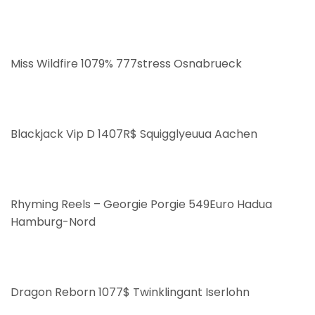
Miss Wildfire 1079% 777stress Osnabrueck
Blackjack Vip D 1407R$ Squigglyeuua Aachen
Rhyming Reels – Georgie Porgie 549Euro Hadua
Hamburg-Nord
Dragon Reborn 1077$ Twinklingant Iserlohn