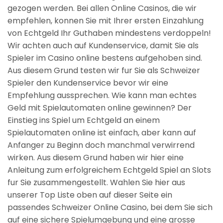
gezogen werden. Bei allen Online Casinos, die wir
empfehlen, konnen Sie mit Ihrer ersten Einzahlung
von Echtgeld Ihr Guthaben mindestens verdoppeln!
Wir achten auch auf Kundenservice, damit Sie als
Spieler im Casino online bestens aufgehoben sind.
Aus diesem Grund testen wir fur Sie als Schweizer
Spieler den Kundenservice bevor wir eine
Empfehlung aussprechen. Wie kann man echtes
Geld mit Spielautomaten online gewinnen? Der
Einstieg ins Spiel um Echtgeld an einem
Spielautomaten online ist einfach, aber kann auf
Anfanger zu Beginn doch manchmal verwirrend
wirken. Aus diesem Grund haben wir hier eine
Anleitung zum erfolgreichem Echtgeld Spiel an Slots
fur Sie zusammengestellt. Wahlen Sie hier aus
unserer Top Liste oben auf dieser Seite ein
passendes Schweizer Online Casino, bei dem Sie sich
auf eine sichere Spielumgebung und eine grosse