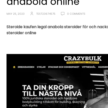
anabola online
MAY 25, 2023
TEST23674575
0 COMMENTS
Steroide kaufen legal anabola steroider för och nack
steroider online