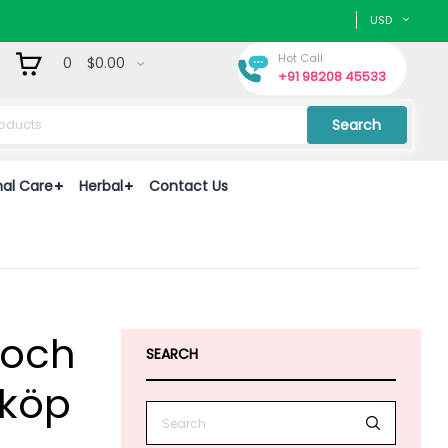
USD
Hot Call
0
$0.00
+91 98208 45533
Search
nal Care
Herbal
Contact Us
 och
SEARCH
 köp