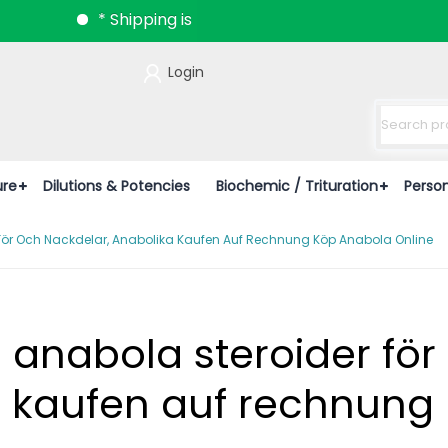
* Shipping is now available all over India.
Login
ure
Dilutions & Potencies
Biochemic / Trituration
Perso
 För Och Nackdelar, Anabolika Kaufen Auf Rechnung Köp Anabola Online
l anabola steroider för
a kaufen auf rechnung