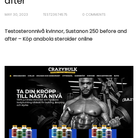
after
MAY 30, 2023
TEST23674575
0 COMMENTS
Testosteronnivå kvinnor, Sustanon 250 before and
after – Köp anabola steroider online