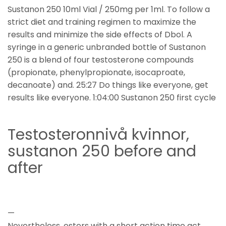
Sustanon 250 10ml Vial / 250mg per 1ml. To follow a
strict diet and training regimen to maximize the
results and minimize the side effects of Dbol. A
syringe in a generic unbranded bottle of Sustanon
250 is a blend of four testosterone compounds
(propionate, phenylpropionate, isocaproate,
decanoate) and. 25:27 Do things like everyone, get
results like everyone. 1:04:00 Sustanon 250 first cycle
Testosteronnivå kvinnor,
sustanon 250 before and
after
—
Nevertheless, esters with a short action time act