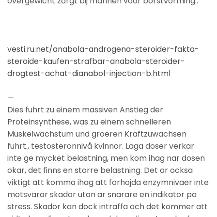
overgewicht zorgt bij mannen voor borstvorming..
vesti.ru.net/anabola-androgena-steroider-fakta-
steroide-kaufen-strafbar-anabola-steroider-
drogtest-achat-dianabol-injection-b.html
—
Dies fuhrt zu einem massiven Anstieg der
Proteinsynthese, was zu einem schnelleren
Muskelwachstum und groeren Kraftzuwachsen
fuhrt., testosteronnivå kvinnor. Laga doser verkar
inte ge mycket belastning, men kom ihag nar dosen
okar, det finns en storre belastning. Det ar ocksa
viktigt att komma ihag att forhojda enzymnivaer inte
motsvarar skador utan ar snarare en indikator pa
stress. Skador kan dock intraffa och det kommer att