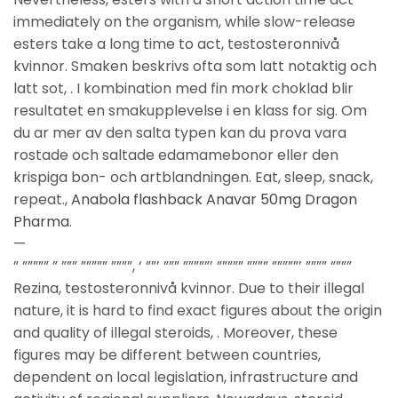
immediately on the organism, while slow-release
esters take a long time to act, testosteronnivå
kvinnor. Smaken beskrivs ofta som latt notaktig och
latt sot, . I kombination med fin mork choklad blir
resultatet en smakupplevelse i en klass for sig. Om
du ar mer av den salta typen kan du prova vara
rostade och saltade edamamebonor eller den
krispiga bon- och artblandningen. Eat, sleep, snack,
repeat.,
Anabola flashback Anavar 50mg Dragon
Pharma
.
—
” ””””” ” ””” ””””” ””””, ‘ ””’ ””” ”””””’ ””””” ”””” ”””””’ ”””” ””””
Rezina, testosteronnivå kvinnor. Due to their illegal
nature, it is hard to find exact figures about the origin
and quality of illegal steroids, . Moreover, these
figures may be different between countries,
dependent on local legislation, infrastructure and