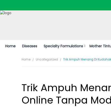
Home
Diseases
Specialty Formulations
Mother Tint
Home
Uncategorized
Trik Ampuh Menang Di Kudahok
Trik Ampuh Menan
Online Tanpa Mod