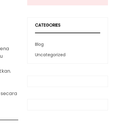
CATEGORIES
Blog
rena
Uncategorized
tu
tkan.
 secara